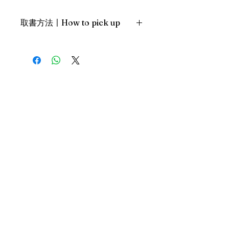
創作理念的詮釋，喜歡漫畫、
卡通，想深入認識手塚的人，
取書方法〡How to pick up
不可不讀。
1. 預約親臨「蒲書館」〡At PPO
Library
新蒲崗雙喜街17號富德工業大廈
19A室〡19A, Success Industrial
Building, 17 Sheung Hei Street, San
Po Kwong
最佳時間為星期三日間〡Our best
time is Wednesday daytime；或/OR
2. 預約親臨 「書送快樂」辦公室〡At
our Sheung Wan office
上環文咸東街111號 MW Tower 15
樓〡15/F, MW Tower, 111 Bonham
Street
最佳時間為星期五日間〡Our best
Donate
time is Friday daytime；或/OR
3. 經由順豐派送〡Through SF
EXPRESS
Core Team
Last Year's Stats