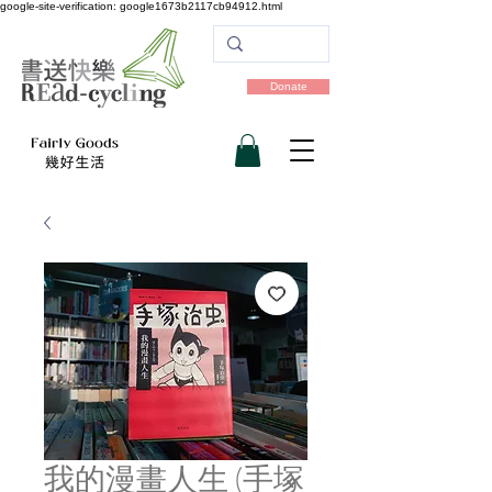
google-site-verification: google1673b2117cb94912.html
Donate
我的漫畫人生 (手塚