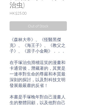
治虫)
Price
HK$25.00
Out of Stock
《森林大帝》、《怪醫黑傑
克》、《海王子》、《教父之
子》、《原子小金剛》．．．
在手塚治虫滑稽逗笑的漫畫和
卡通背後，潛藏著的，其實是
一連串對生命的尊嚴和本質最
深刻的探討，以及對科技文明
發展最嚴肅的反省！
本書是手塚晚年對自己漫畫人
生的整體回顧，以及他對自己