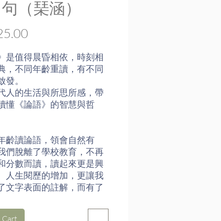
名句（琹涵）
Price
5.00
》是值得晨昏相依，時刻相
典，不同年齡重讀，有不同
啟發。
代人的生活與所思所感，帶
讀懂《論語》的智慧與哲
年齡讀論語，領會自然有
我們脫離了學校教育，不再
和分數而讀，讀起來更是興
。人生閱歷的增加，更讓我
了文字表面的註解，而有了
層的理解與會意。」——琹涵
 Cart