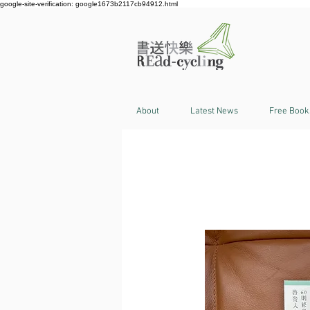
google-site-verification: google1673b2117cb94912.html
About
Latest News
Free Book