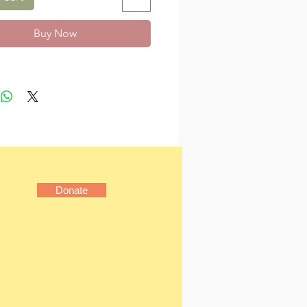
家琹涵精選60則《論語》名
合生活中的小故事或個人所
Buy Now
，將歷久彌新的智慧轉化為
代人的生活需求，給予經典
的面貌。每篇文章皆有《論
原文、語譯，讓讀者輕鬆領
語》的處世智慧與人生哲
書可以作為《論語》的延伸
增加對《論語》原著的瞭
麼現代人需要讀《論語》？
Donate
》既然是儒家學派的經典著
是孔子學說的精華，中華文
典。在精簡扼要的文字中，
多孔子為人處世的哲理，兩
來，這些話語一直激勵著人
修業和敦品勵學，影響世人