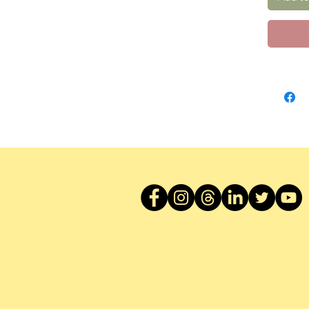
散文名
句，結
思所感
切合現
更親和
語》的
會《論
理。本
閱讀，
解。
◎為什
《論語
作，更
化的寶
記錄許
千多年
們進德