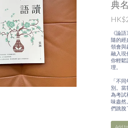
典
HK$2
《論語
隨的經
領會與
融入現
你輕鬆
理。
「不同
別。當
為考試
味盎然
們跳脫
更深一
Add to