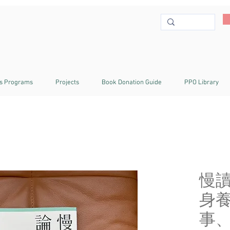
s Programs
Projects
Book Donation Guide
PPO Library
慢讀
身
事