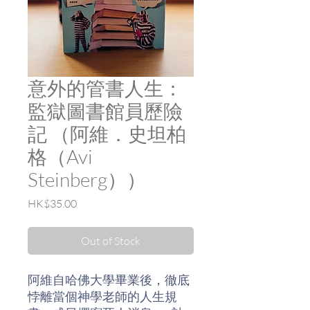
意外的管書人生：
監獄圖書館員歷險
記 （阿維．史坦柏
格（Avi
Steinberg））
Price
HK$35.00
Out of Stock
阿維自哈佛大學畢業後，徹底
悖離當個神學老師的人生規