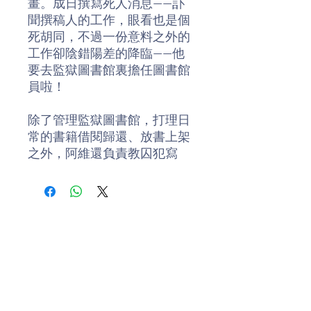
畫。成日撰寫死人消息——訃
聞撰稿人的工作，眼看也是個
死胡同，不過一份意料之外的
工作卻陰錯陽差的降臨——他
要去監獄圖書館裏擔任圖書館
員啦！
除了管理監獄圖書館，打理日
常的書籍借閱歸還、放書上架
之外，阿維還負責教囚犯寫
作。他眼前的學生一個個都曾
是黑幫老大、銀行搶犯、皮條
客……的社會邊緣人，他們粗暴
無禮、衝動蠻橫、油腔狡詐，
不時還嘲笑逗弄這位高知識分
子「老師」。就在他苦惱如何
讓這群「學生」寫俳句、看莎
士比亞之際，一些人性最原始
的良善恩慈竟然深深敲進他裝