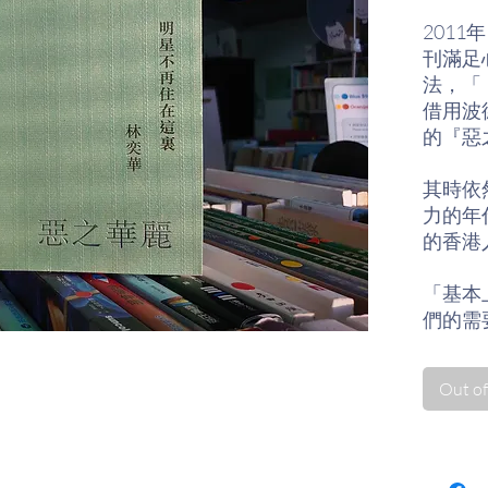
201
刊滿足
法，「
借用波
的『惡
其時依
力的年
的香港
「基本
們的需
但他們
食糧』
Out of
局，一
都能給
或是妒
總之是