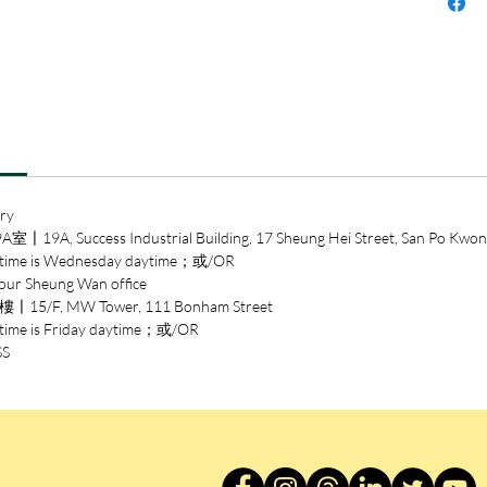
理也停
著急劇
和不足
給自己
女所以
『不輕
件消費
態。
ry
ccess Industrial Building, 17 Sheung Hei Street, San Po Kwon
林奕華
 is Wednesday daytime；或/OR
視、明
heung Wan office
八卦周
/F, MW Tower, 111 Bonham Street
樣的聳
is Friday daytime；或/OR
SS
林奕華
台編劇
評、文
港少見
念．二