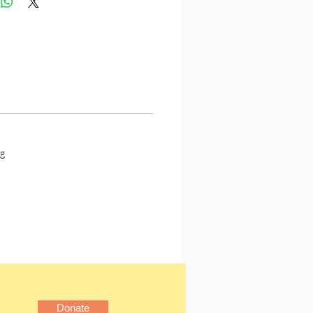
不下來，每翻一版，情緒隨
變化；每掀一頁，個人欠缺
又被多一次提醒。理論上是
增添壓力和焦慮，但香港男
甘之如飴，是因為早已習慣
言理想，但喜歡作夢；有條
，沒創造能力』的生活形
g
從不同角度分析電影、電
星與流行文化。能寫得得比
刊更吸引？林奕華能做到一
動、重口味、有話題性嗎？
，中學畢業前，曾擔任電視
，後橫跨劇場、舞蹈、影
化、教育等不同領域，是香
的多棲創作人。前衛劇團進
Donate
十面體的創團成員，後自組