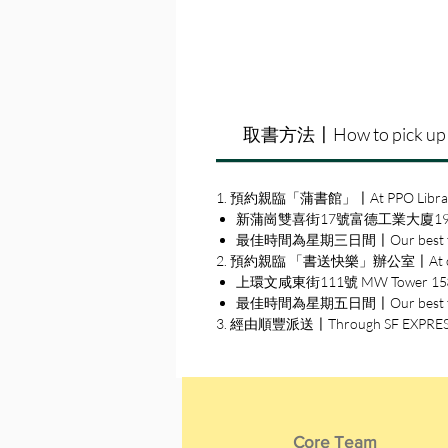
取書方法〡How to pick up
1. 預約親臨「蒲書館」〡At PPO Libra
新蒲崗雙喜街17號富德工業大廈19A室〡19A, Su
最佳時間為星期三日間〡Our best time
2. 預約親臨 「書送快樂」辦公室〡At our S
上環文咸東街111號 MW Tower 15樓〡15
最佳時間為星期五日間〡Our best time 
3. 經由順豐派送〡Through SF EXPRE
Core Team