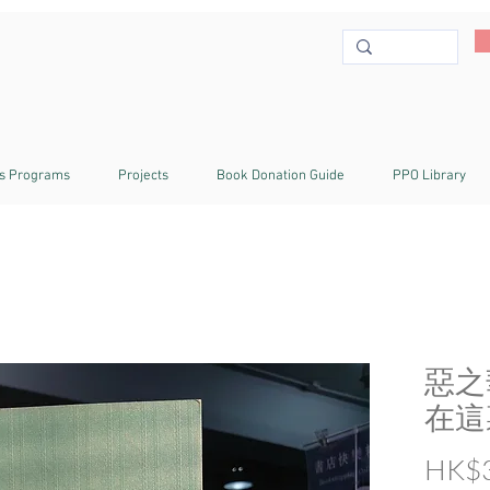
s Programs
Projects
Book Donation Guide
PPO Library
惡之
在這裏
HK$3