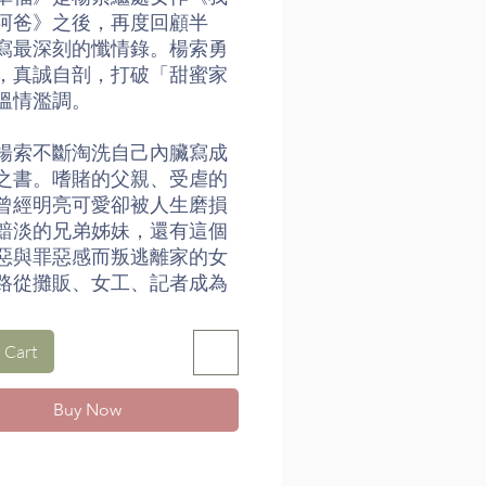
阿爸》之後，再度回顧半
寫最深刻的懺情錄。楊索勇
，真誠自剖，打破「甜蜜家
溫情濫調。
楊索不斷淘洗自己內臟寫成
之書。嗜賭的父親、受虐的
曾經明亮可愛卻被人生磨損
黯淡的兄弟姊妹，還有這個
惡與罪惡感而叛逃離家的女
路從攤販、女工、記者成為
貧窮之逼迫，弱勢家庭隱藏
與憤怒，原生家庭的傷害支
 Cart
整家子的命運。
Buy Now
誠懇平實的方式一一寫下家
，一個一個縈繞不去的記
有時興的家族華麗尋根追