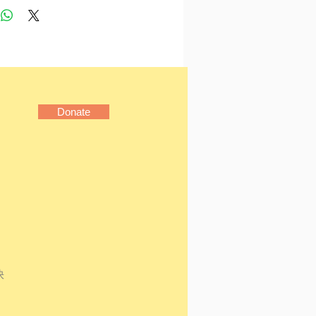
是實實在在將六○年代以來
社會變遷與底層生活的連
一記下。
了許多年，試圖以文字理清
背了半生的重擔。她筆下的
人的腳步都走得顛顛簸簸，
Donate
辨，暴力與軟弱交錯，人生
不見慈悲卻也終見寬容。
群帶著缺陷的人，試圖餵哺
傷彼此的過程。是加害者也
者，終究都是渴愛之人。 」
維菁
介
1959-)，有土味的台北人，出
快
北市萬華，在永和長大，是
民第二代，父母來自雲林