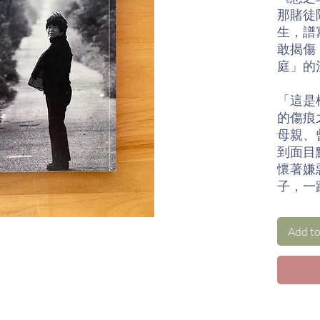
那賭徒
生，譜
敢揭傷
庭」的
「這是
的傷痕
母親、
到面目
懷著嫌
子，一
作家。
的暴力
Add to
配了一
楊索以
庭記事
憶，沒