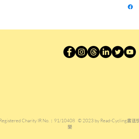
索，而
的台灣
結，一
楊索花
並卸下
家，每
惡善難
最後，
家是一
卻又重
是受害
——李
作者簡
楊索 (
Registered Charity IR No.：91/10408 © 2023 by Read-Cycling書送
樂
生於台
城鄉移