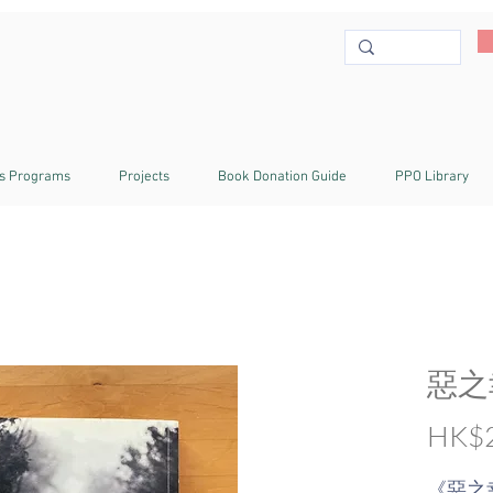
s Programs
Projects
Book Donation Guide
PPO Library
惡之
HK$2
《惡之