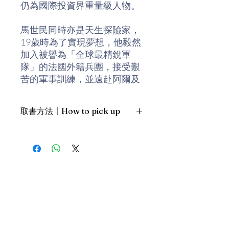
仍為國際投資界重量級人物。
馬世民同時亦是天生探險家，
19歲時為了實現夢想，他毅然
加入被譽為「全球最精銳軍
隊」的法國外籍兵團，接受艱
苦的軍事訓練，並遠赴阿爾及
利亞服役。服役期間，他要抵
禦沙漠的極端天氣，經歷飢渴
取書方法〡How to pick up
和戰爭，與死亡擦身而過，從
而培養出永不說「不」的精
1. 預約親臨「蒲書館」〡At PPO
神。他努力不懈地接受非人訓
Library
練，終由新丁躍升為士官。五
新蒲崗雙喜街17號富德工業大廈
年兵役，成就了今天的馬世
19A室〡19A, Success Industrial
Building, 17 Sheung Hei Street, San
民。
Po Kwong
最佳時間為星期四至六 1-6pm〡
本書是作者服役五年期間寫的
Our best time is Thur to Sat, 1-
日記，詳細記錄了他加入法國
6pm；或/OR
外籍兵團的苦與樂，服役期間
2. 預約親臨 「書送快樂」辦公室〡At