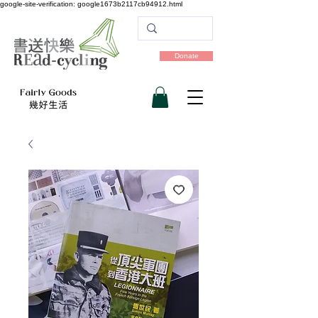
google-site-verification: google1673b2117cb94912.html
Donate