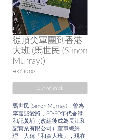
從頂尖軍團到香港
大班 (馬世民 (Simon
Murray))
Price
HK$40.00
Out of Stock
馬世民 (Simon Murray)，曾為
李嘉誠愛將，80-90年代香港
和記黃埔（改組後成為長江和
記實業有限公司）董事總經
理，人稱「和黃大班」，現在