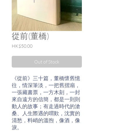
從前(董橋)
Price
HK$50.00
Out of Stock
《從前》三十篇，董橋懷舊憶
往，情深筆淡，一把舊摺扇，
一張藏書票，一方木刻，一封
來自遠方的信簡，都是一則則
動人的故事；有走過時代的滄
桑、人生際遇的喟歎，沈實的
清愁，料峭的溫煦，像酒，像
淚。