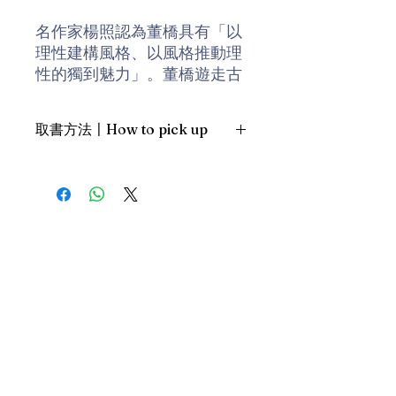
名作家楊照認為董橋具有「以
理性建構風格、以風格推動理
性的獨到魅力」。董橋遊走古
今中外，才‧情‧學‧識兼具，下
筆優雅從容，令人沉醉遐想。
取書方法〡How to pick up
1. 預約親臨「蒲書館」〡At PPO
Library
新蒲崗雙喜街17號富德工業大廈
19A室〡19A, Success Industrial
Building, 17 Sheung Hei Street, San
Po Kwong
最佳時間為星期三日間〡Our best
time is Wednesday daytime；或/OR
2. 預約親臨 「書送快樂」辦公室〡At
our Sheung Wan office
上環文咸東街111號 MW Tower 15
樓〡15/F, MW Tower, 111 Bonham
Street