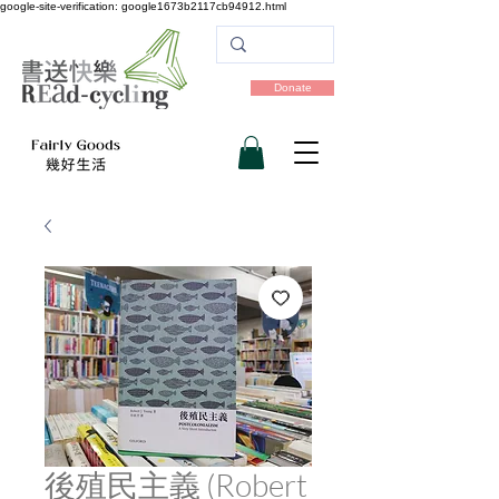
google-site-verification: google1673b2117cb94912.html
Donate
後殖民主義 (Robert