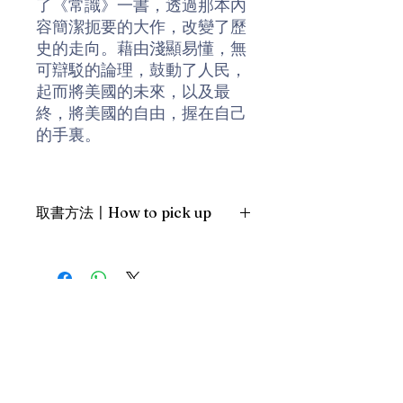
了《常識》一書，透過那本內
容簡潔扼要的大作，改變了歷
史的走向。藉由淺顯易懂，無
可辯駁的論理，鼓動了人民，
起而將美國的未來，以及最
終，將美國的自由，握在自己
的手裏。
隨著時間的推移，政黨的坐
大，人民忘記了原有的權利；
取書方法〡How to pick up
隨著政客的任意妄為，操弄稅
法，我們還活在政客所給的虛
1. 預約親臨「蒲書館」〡At PPO
幻美夢裏。政客所提出的政
Library
策，甚或規範複雜的稅法，只
新蒲崗雙喜街17號富德工業大廈
是導致貧者愈貧，富者愈富；
19A室〡19A, Success Industrial
Building, 17 Sheung Hei Street, San
政客口裏說為了全國百姓，事
Po Kwong
實上只是為了他們自己的利
最佳時間為星期四至六 1-6pm〡
益。書中，葛蘭．貝克站出來
Our best time is Thur to Sat, 1-
大聲呼籲，別再被政客所矇
6pm；或/OR