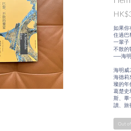
HK$3
如果你
住過巴
一輩子
不散的
──海明
海明威
海德莉
璨的年
葛楚史
斯、畢
讀、旅
富的饗
這本書
Out of
樂」的