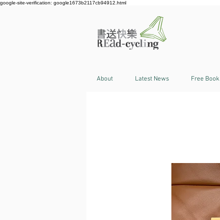
google-site-verification: google1673b2117cb94912.html
About
Latest News
Free Book