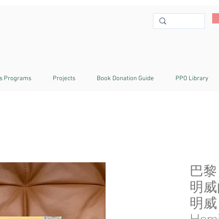
s Programs
Projects
Book Donation Guide
PPO Library
巴黎
明威
明威 (
Hem