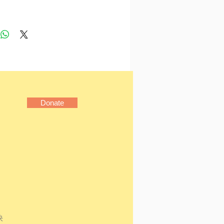
今已成為巴黎地標，是所有
黎者的朝聖指南。
介
rnest Hemingway, 1899-
1）。海明威是一位高度自律的
一生沒有停過筆。他的小說
眾多荷里活經典（戰地鐘
Donate
地春夢、雪山盟、老人與海
，電影也使海明威文名遠
他卻不是一個守著書房的文
喜歡冒險、釣魚、爬山、滑
獵、鬥牛，兩次投入世界大
參加過西班牙內戰，釣過七
的大魚。有過四位妻子和眾
，沈迷於酒精和雪茄。他的
他的小說更精彩，功成名
快
後得過普立茲和諾貝爾文學