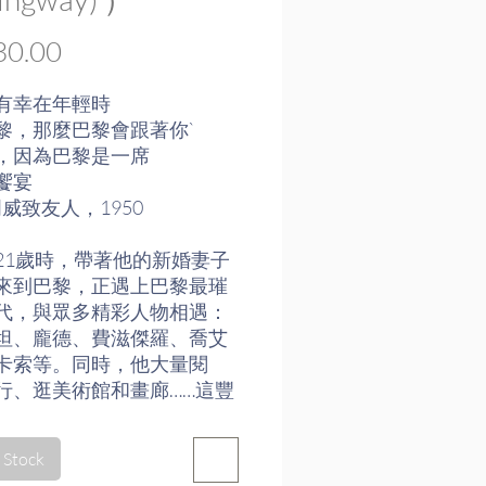
Price
0.00
有幸在年輕時
黎，那麼巴黎會跟著你`
，因為巴黎是一席
饗宴
威致友人，1950
21歲時，帶著他的新婚妻子
來到巴黎，正遇上巴黎最璀
代，與眾多精彩人物相遇：
坦、龐德、費滋傑羅、喬艾
卡索等。同時，他大量閱
行、逛美術館和畫廊……這豐
宴，他受益終生。
記錄了這段「很窮卻很快
 Stock
日子。海明威當年流連之