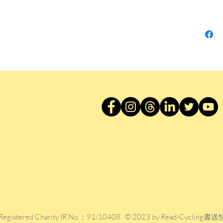
處，如
嚮往巴
作者簡
海明威 (E
196
作家，
造就了
聲、戰
等等）
播。但
人，他
雪、打
戰，還
米多長
多情人
人生比
Registered Charity IR No.：91/10408 © 2023 by Read-Cycling書送
就，先