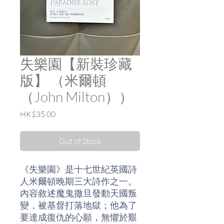
失樂園【新裝珍藏
版】 （米爾頓
（John Milton））
Price
HK$35.00
Out of Stock
《失樂園》是十七世紀英國詩
人米爾頓晚期三大詩作之一。
內容敘述魔鬼撒旦發動天國叛
變，被基督打落地獄；他為了
要達成復仇的心願，無懼於艱