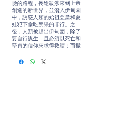
險的路程，長途跋涉來到上帝
創造的新世界，並潛入伊甸園
中，誘惑人類的始祖亞當和夏
娃犯下偷吃禁果的罪行。之
後，人類被趕出伊甸園，除了
要自行謀生，且必須以死亡和
堅貞的信仰來求得救贖；而撒
旦與其黨羽，不但報不了仇，
且沉淪在更黑暗的深淵裏。
原書為十二卷、一萬多行的長
篇敘事詩。為引起讀者的閱讀
興趣，本書改以小說的體裁表
現，且為突顯故事張力、展現
故事內容的緊湊，故省略了原
詩部分華麗的詞藻、頌讚之辭
和比喻。為了方便讀者閱讀，
多將文中引自《希臘羅馬神話
故事》和《聖經》的典故直接