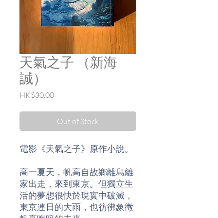
天氣之子 （新海
誠）
Price
HK$30.00
Out of Stock
電影《天氣之子》原作小說。
高一夏天，帆高自故鄉離島離
家出走，來到東京。但獨立生
活的夢想很快於現實中破滅，
東京連日的大雨，也彷彿象徵