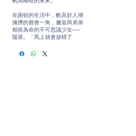
帆高晦暗的未來。
在困頓的生活中，帆高於人潮
擁擠的都會一角，邂逅與弟弟
相依為命的不可思議少女──
陽菜。「馬上就會放晴了
喔。」廢棄大樓雜草叢生的屋
頂上，在陽菜這句話之後，烏
雲散去、陽光灑落，灰色的世
界恢復了鮮豔色彩……
在氣候異常的時代，被命運捉
弄的少年少女，如何「選擇」
自己的生活？
作者簡介
新海誠 (1973-)，日本動畫導
演。2002年，以幾乎是個人獨
立製作的短篇動畫《星之聲》
Donate