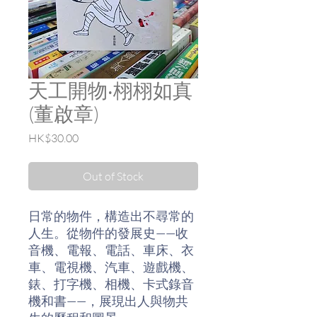
天工開物‧栩栩如真
(董啟章)
Price
HK$30.00
Out of Stock
日常的物件，構造出不尋常的
人生。從物件的發展史——收
音機、電報、電話、車床、衣
車、電視機、汽車、遊戲機、
錶、打字機、相機、卡式錄音
機和書——，展現出人與物共