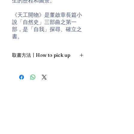
生的歷程和圖景。
《天工開物》是董啟章長篇小
說「自然史」三部曲之第一
部，是「自我」探尋、確立之
書。
三代人的書，構造出V城三代
取書方法〡How to pick up
人的歷史。從阿爺董富收藏的
《天工開物》，和爸爸董銑鑽
1. 預約親臨「蒲書館」〡At PPO
研的《萬物原理圖鑑》，到
Library
「我」利用文字工場的想像模
新蒲崗雙喜街17號富德工業大廈
式創造出來的《栩栩如真》
19A室〡19A, Success Industrial
Building, 17 Sheung Hei Street, San
——關於少女栩栩的「人物世
Po Kwong
界」——；通過小說，尋找通
最佳時間為星期三日間〡Our best
往所有可能世界的路徑。
time is Wednesday daytime；或/OR
2. 預約親臨 「書送快樂」辦公室〡At
董啟章，
香港大學比較文學系
our Sheung Wan office
碩士，現從事寫作及寫作教
上環文咸東街111號 MW Tower 15