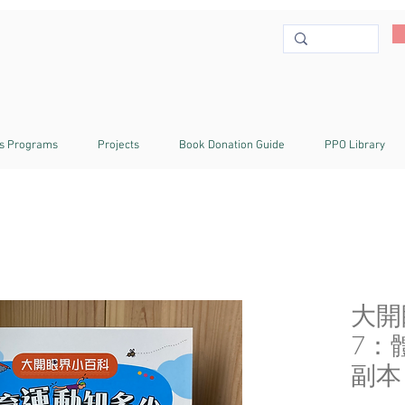
s Programs
Projects
Book Donation Guide
PPO Library
大開
7：
副本