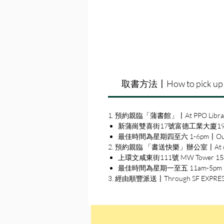
取書方法〡How to pick up
1. 預約親臨「蒲書館」〡At PPO Libra
新蒲崗雙喜街17號富德工業大廈19A室〡19A, Su
最佳時間為星期四至六 1-6pm〡Our best 
2. 預約親臨 「書送快樂」辦公室〡At our S
上環文咸東街111號 MW Tower 15樓〡15
最佳時間為星期一至五 11am-5pm〡Our b
3. 經由順豐派送〡Through SF EXPRE