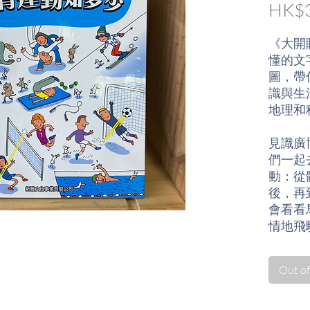
HK$3
《大開
懂的文
圖，帶
識與生
地理和
見識廣
們一起
動：從
後，再
會看看
情地飛
本書共
Out of
術、游
球及籃