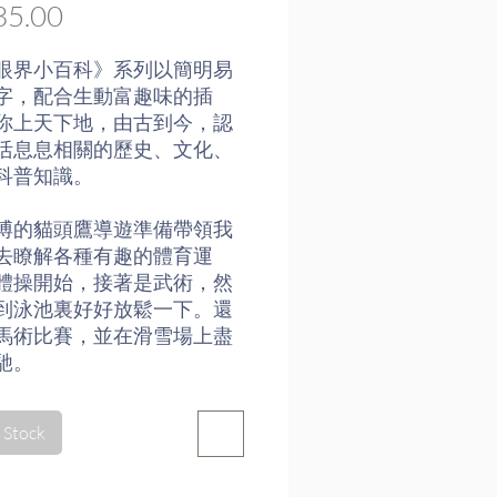
Price
5.00
眼界小百科》系列以簡明易
字，配合生動富趣味的插
你上天下地，由古到今，認
活息息相關的歷史、文化、
科普知識。
博的貓頭鷹導遊準備帶領我
去瞭解各種有趣的體育運
體操開始，接著是武術，然
到泳池裏好好放鬆一下。還
馬術比賽，並在滑雪場上盡
馳。
分為8個章節，包括體操、武
 Stock
泳、馬術、滑雪、足球、排
球。