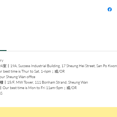
作者簡
朱麗亞‧
Caland
意大利
《大開
cavalie
cip”等
繪者簡
ry
亞哥斯提
ccess Industrial Building, 17 Sheung Hei Street, San Po Kwon
Traini
time is Thur to Sat, 1-6pm；或/OR
特萊尼
heung Wan office
除了乳
/F, MW Tower, 111 Bonham Strand, Sheung Wan
的繪本
est time is Mon to Fri 11am-5pm；或/OR
Mr. 
SS
設計風
小朋友
法文、