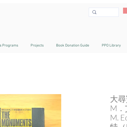
s Programs
Projects
Book Donation Guide
PPO Library
大尋
M．
M. 
特（B