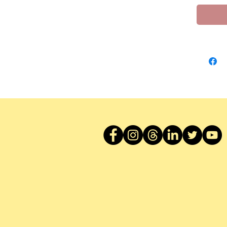
和藝術
還親身
與時間
「史上
下許多
不可思
「古蹟
是他們
作者簡
羅伯特M
Edse
暢銷書
西》、
中國家
是獲獎
製片，
基金會
爾個人