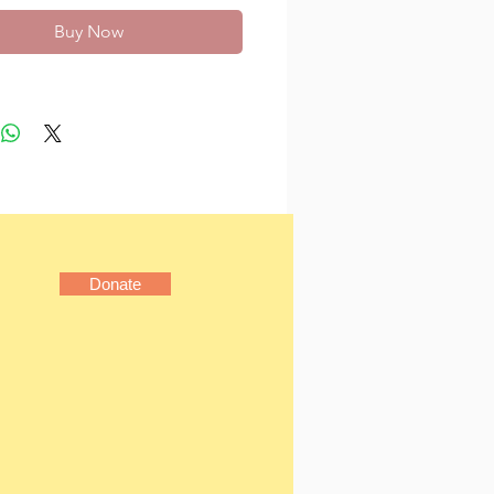
文明成就的最大威脅，甚至
Buy Now
投入戰場，奉獻一己之力，
賽跑，領導西方盟軍，展開
最大規模的尋寶之旅」，留
只有在戰爭時代才會發生的
議且離奇的故事。他們是
捍衛者」，《大尋寶家》就
出生入死的驚險故事。
介
．艾德塞爾（Robert M.
Donate
l, 1956-），紐約時報非小說類
作者，作品包括《搶救達文
《拯救義大利：搶救納粹手
寶藏的競賽》等。艾德塞爾
記錄片《掠奪歐洲》的共同
也是「藝術保護古蹟捍衛者
」的創始人及主席。艾德塞
則榮獲德克薩斯州藝術獎