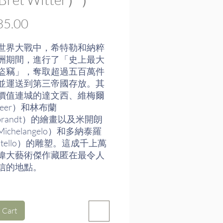
Price
5.00
世界大戰中，希特勒和納粹
洲期間，進行了「史上最大
盜竊」，奪取超過五百萬件
並運送到第三帝國存放。其
價值連城的達文西、維梅爾
meer）和林布蘭
brandt）的繪畫以及米開朗
ichelangelo）和多納泰羅
atello）的雕塑。這成千上萬
偉大藝術傑作藏匿在最令人
信的地點。
一群人，他們不是政治家，
關槍與坦克；但是，他們不
 Cart
遠見，了解什麼是偉大文化