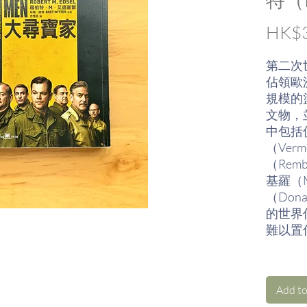
HK$3
第二次
佔領歐
規模的
文物，
中包括
（Ver
（Rem
基羅（M
（Don
的世界
難以置
前線有
沒有機
Add to
僅具有