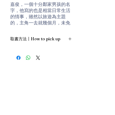
嘉俊，一個十分鄰家男孩的名
字，他寫的也是相當日常生活
的情事，雖然以旅遊為主題
的，主角一去就幾個月，未免
有點（藝術性的）誇張。貫穿
各個故事的是一種慵懶的生活
取書方法〡How to pick up
態度，語調也接近隨意、鬆散
（但絕不輕率），卻交織呈現
1. 預約親臨「蒲書館」〡At PPO
出相當貼近當前社會現實的生
Library
態和意態，讓人讀來每不禁莞
新蒲崗雙喜街17號富德工業大廈
爾，雖則嘴角向上抑向下，或
19A室〡19A, Success Industrial
Building, 17 Sheung Hei Street, San
因人而異。
Po Kwong
最佳時間為星期四至六 1-6pm〡
作者簡介
Our best time is Thur to Sat, 1-
嘉俊，香港土生土長，全職打
6pm；或/OR
工仔，得閒時會寫故仔。
2. 預約親臨 「書送快樂」辦公室〡At
our Sheung Wan office
上環文咸東街111號 MW Tower 15
樓〡15/F, MW Tower, 111 Bonham