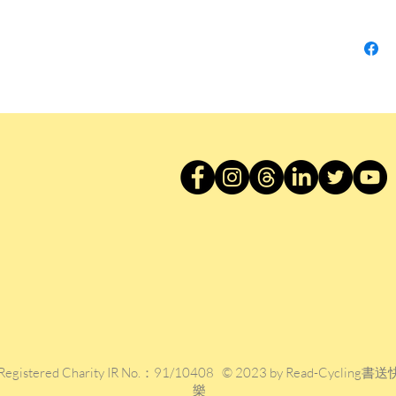
國當代設計
一件台
為了探求
作者前
引，重
公共住
市如何
變革，
見當時
住居為
用品，
縫，賦
本書從
輪廓，
具，帶
不只關
器與外
Registered Charity IR No.：91/10408 © 2023 by Read-Cycling書送
樂
路漫遊