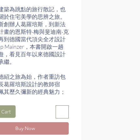
建築為跳點的旅行散記，也
關於住宅美學的思辨之旅。
斯創辦人葛羅培斯，到新法
計畫的恩斯特‧梅與斐迪南‧克
再到德國當代頂尖全才設計
ipp Mainzer，本書開啟一趟
遊，看見百年以來德國設計
承繼。
德紹之旅為始，作者重訪包
長葛羅培斯設計的教師宿
佩其歷久彌新的經典魅力；
浩斯的大膽思辨與嘗試，如
現代的日常，而有了傳承的
 Cart
Buy Now
作者回顧自身居處的台灣，
宜居空間的答案；嘗試在德