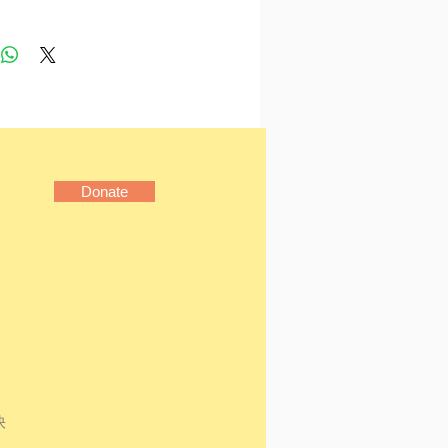
師Philipp Mainzer的第
灣建築作品中，尋找答案。
Mainzer作品的設計原理，
往法蘭克福拜訪，並循其指
溯1920年代的「新法蘭克福
宅開發計劃」，看見這座城
以社會住宅完成建築形式的
成為現代住居的典範；也看
Donate
德國建築師與設計師如何以
起點，並精心規劃日常生活
修補工藝與藝術之間的裂
予住宅空間更多人性化。
建築出發，進入更大的城市
再由城市回歸建築、聚焦家
我們領會：生活容器的設計
乎「容器」本身，更關乎容
在環境之間的連結。而這一
快
思索的眼光，最終仍隨作者