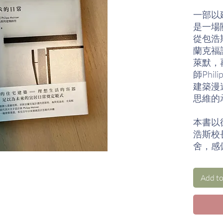
一部以
是一場
從包浩
蘭克福
萊默，
師Phil
建築漫
思維的
本書以
浩斯校
舍，感
當年包
今已成
Add to
能量。
由此，
尋覓起