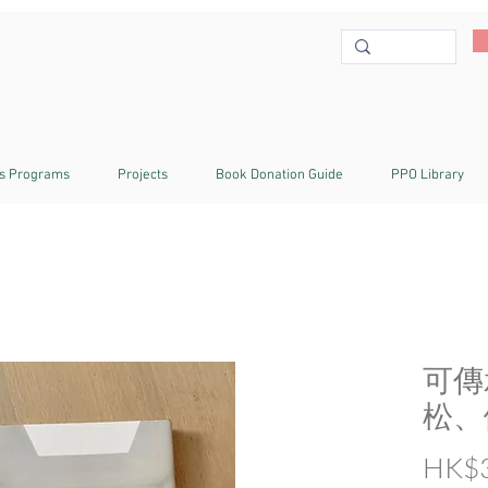
s Programs
Projects
Book Donation Guide
PPO Library
可傳
松、
HK$3