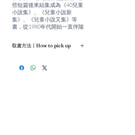
些短篇後來結集成為《40兒童
小說集》、《兒童小說新
集》、《兒童小說又集》等
書，從1980年代開始一直伴隨
着當地的兒童成長，對香港的
基礎教育有極深遠的影響。
取書方法〡How to pick up
何紫在1981年創辦山邊社，擔
1. 預約親臨「蒲書館」〡At PPO
任社長及總編輯，主要出版兒
Library
童及青少年讀物，絕大部分由
新蒲崗雙喜街17號富德工業大廈
他親自審稿、排版、設計和督
19A室〡19A, Success Industrial
Building, 17 Sheung Hei Street, San
印。同年，他又與阿濃、嚴吳
Po Kwong
嬋霞等幾位志同道合的朋友，
最佳時間為星期三日間〡Our best
組織香港兒童文藝協會推動香
time is Wednesday daytime；或/OR
港兒童文學，並擔任該會的創
2. 預約親臨 「書送快樂」辦公室〡At
會會長，任內曾創辦「香港兒
our Sheung Wan office
童文學節」及提倡設立「兒童
上環文咸東街111號 MW Tower 15
文學創作獎」。
樓〡15/F, MW Tower, 111 Bonham
Street