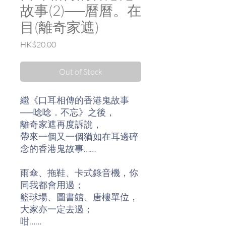
故事(2)──曆曆。在
目(離奇家遮)
Price
HK$20.00
Out of Stock
繼《口耳相傳的香港鬼故事
──唸唸．不忘》之後，
離奇家遮再度訴說，
帶來一個又一個猶如在耳邊碎
念的香港鬼故事……
雨傘、拖鞋、卡式錄音機，你
同我都會用過；
籃球場、圖書館、唐樓單位，
大家亦一定去過；
咁……