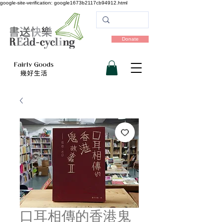
google-site-verification: google1673b2117cb94912.html
Donate
口耳相傳的香港鬼