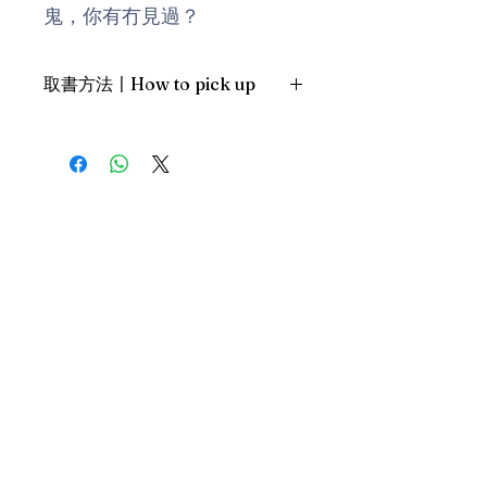
鬼，你有冇見過？
30個靈異「驚」歷
取書方法〡How to pick up
特別收錄「mm2新晉導演大獎
原文本」──《家傘》
1. 預約親臨「蒲書館」〡At PPO
Library
新蒲崗雙喜街17號富德工業大廈
作者離奇家遮
19A室〡19A, Success Industrial
Building, 17 Sheung Hei Street, San
屋邨長大的80後，
Po Kwong
聽過很多鬼故事，
最佳時間為星期三日間〡Our best
讀過很多鬼小說，
time is Wednesday daytime；或/OR
有如看我們的高官演說一樣，
2. 預約親臨 「書送快樂」辦公室〡At
感覺……
our Sheung Wan office
有點離地。
上環文咸東街111號 MW Tower 15
樓〡15/F, MW Tower, 111 Bonham
Street
然後就這樣，
最佳時間為星期五日間〡Our best
我在討論區敲起了第一個字。
Donate
time is Friday daytime；或/OR
3. 經由順豐派送〡Through SF
最可怕的，不是周遭有多荒