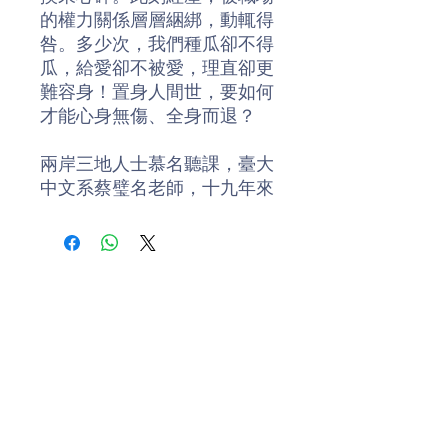
的權力關係層層綑綁，動輒得
咎。多少次，我們種瓜卻不得
瓜，給愛卻不被愛，理直卻更
難容身！置身人間世，要如何
才能心身無傷、全身而退？
兩岸三地人士慕名聽課，臺大
中文系蔡璧名老師，十九年來
於課堂深入淺出講授《莊
子》，《正是時候讀莊子》系
列、《莊子，從心開始》、
《穴道導引》等書，讓許多人
找到安定的力量。本書延續
《莊子，從心開始》，以淺白
語言佐以生活事例，逐句解讀
《莊子》〈人間世〉、〈德充
符〉，引導你我應用莊子處人
處世的智慧，鍊就將壞事翻轉