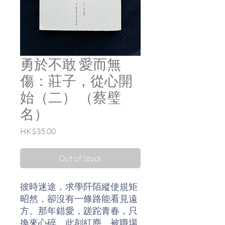
勇於不敢 愛而無
傷：莊子，從心開
始（二） （蔡璧
名）
Price
HK$35.00
Out of Stock
彼時迷途，求學阡陌縱使規矩
昭然，卻沒有一條路能看見遠
方。那年錯愛，蹉跎青春，只
換來心碎。此刻紅塵，被職場