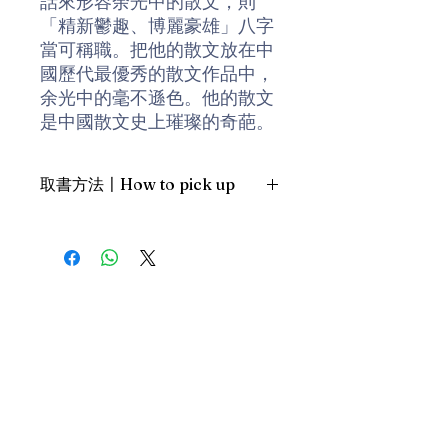
話來形容余光中的散文，則
「精新鬱趣、博麗豪雄」八字
當可稱職。把他的散文放在中
國歷代最優秀的散文作品中，
余光中的毫不遜色。他的散文
是中國散文史上璀璨的奇葩。
這是對他散文最穩重最保守的
評價。
取書方法〡How to pick up
作者簡介：
1. 預約親臨「蒲書館」〡At PPO
Library
余光中，福建永春人，一九二
新蒲崗雙喜街17號富德工業大廈
八年生，因孺慕母鄉常州，神
19A室〡19A, Success Industrial
Building, 17 Sheung Hei Street, San
遊古典，亦自命江南人。又曾
Po Kwong
謂大陸是母親，臺灣是妻子，
最佳時間為星期三日間〡Our best
香港是情人，歐洲是外遇。一
time is Wednesday daytime；或/OR
生從事詩、散文、評論、翻
2. 預約親臨 「書送快樂」辦公室〡At
譯，自稱為寫作的四度空間。
our Sheung Wan office
曾在美國教書四年，並在台、
上環文咸東街111號 MW Tower 15