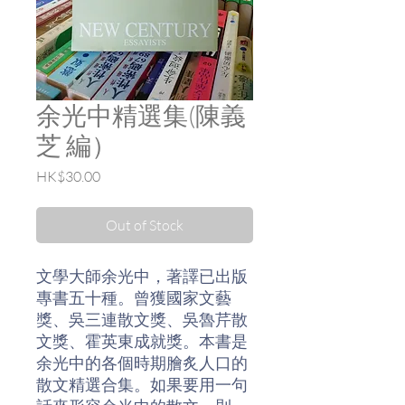
余光中精選集(陳義
芝 編）
Price
HK$30.00
Out of Stock
文學大師余光中，著譯已出版
專書五十種。曾獲國家文藝
獎、吳三連散文獎、吳魯芹散
文獎、霍英東成就獎。本書是
余光中的各個時期膾炙人口的
散文精選合集。如果要用一句