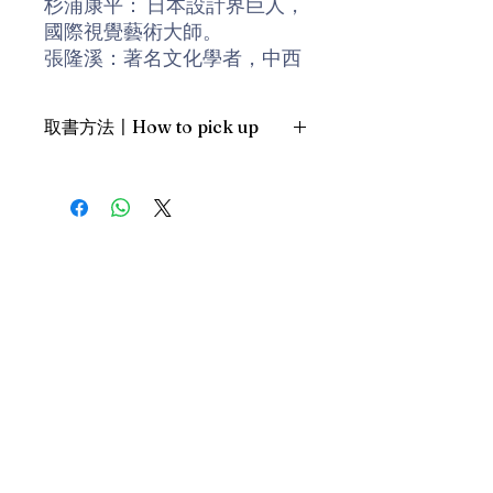
杉浦康平： 日本設計界巨人，
國際視覺藝術大師。
張隆溪：著名文化學者，中西
方文化擺渡者。
南方朔：永遠的批判知識分
取書方法〡How to pick up
子，重要的民間學者。
詹宏志：台灣全才鬼才，文化
1. 預約親臨「蒲書館」〡At PPO
先鋒，意見領袖。
Library
鄭松茂：廣告公司「意識形
新蒲崗雙喜街17號富德工業大廈
態」創立人，非常規的賣稿大
19A室〡19A, Success Industrial
Building, 17 Sheung Hei Street, San
王。
Po Kwong
Akibo：台灣資深設計師，跨
最佳時間為星期四至六 1-6pm〡
界藝術家。
Our best time is Thur to Sat, 1-
許舜英：明星廣告人，「許氏
6pm；或/OR
風格」創始人。
2. 預約親臨 「書送快樂」辦公室〡At
黃仁宇：自成一派的史學家，
our Sheung Wan office
「大歷史觀」倡導者。
上環文咸東街111號 MW Tower 15
樓〡15/F, MW Tower, 111 Bonham
衛浩世：世界書展之父，傳奇
Strand, Sheung Wan
策展人。
Donate