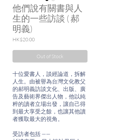
他們說有關書與人
生的一些訪談 ( 郝
明義)
Price
HK$20.00
Out of Stock
十位愛書人，談經論道，拆解
人生。由被譽為台灣文化教父
的郝明義訪談文化、出版、廣
告及藝術界傑出人物，他以純
粹的讀者立場出發，讓自己得
到最大享受之餘，也讓其他讀
者獲取最大的視角。
受訪者包括 ——