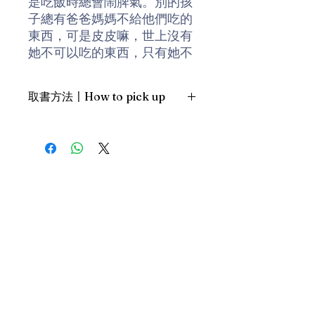
是吃飯時總會鬧脾氣。別的孩
子總有爸爸媽媽不給他們吃的
東西，可是皮皮嘛，世上沒有
她不可以吃的東西，只有她不
愛吃的東西！
取書方法〡How to pick up
綠色的東西，她不吃；鮮
嫩多汁的，她也不吃；鮮味可
1. 預約親臨「蒲書館」〡At PPO
口的，她同樣不吃。她不吃，
Library
不吃，就是什麼都不愛吃！爸
新蒲崗雙喜街17號富德工業大廈
爸媽媽想盡辦法討好她、哄
19A室〡19A, Success Industrial
Building, 17 Sheung Hei Street, San
她，但她就是堅持不吃。
Po Kwong
最佳時間為星期四至六 1-6pm〡
可是有一天，突然她開
Our best time is Thur to Sat, 1-
始……縮小了，而且變得越來越
6pm；或/OR
矮小。她家的花貓胖胖看到她
2. 預約親臨 「書送快樂」辦公室〡At
還以為她是小老鼠，追起她
our Sheung Wan office
來，並將她放進口裡！
上環文咸東街111號 MW Tower 15
樓〡15/F, MW Tower, 111 Bonham