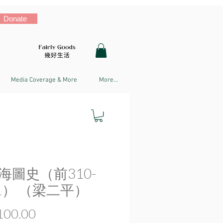
Donate
Media Coverage & More
More...
海圖史（前310-
31） （梁二平）
Price
00.00