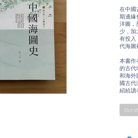
在中國
期邊緣
洋圖，
少，加
有投入
代海圖
本書作
的古代
和海外
國古代
紹給讀
帛書地
的地圖
Out of
圖，以
海防、
此構築