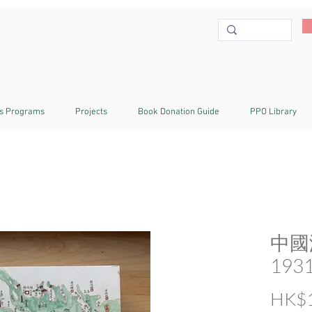
s Programs
Projects
Book Donation Guide
PPO Library
中國
19
HK$1