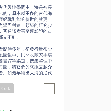
古代輿地學問中，海是被長
化的，原本就不多的古代海
歷經戰亂能夠傳世的就更
之學界對這一領域的研究少
，普通讀者甚至連影印的古
都見不到。
者歷時多年，從發行量很少
地圖集中、民間收藏家手裏
圖書館等渠道，搜集整理中
海圖，將它們的來龍去脈介
者。如最早繪出大海的漢代
圖、最早完整描述中國海疆
、最早繪出海上航線的地
 Stock
及明清以來的沿岸、海口、
海運和遠洋航海等地圖……藉
一個簡約版的中國海圖史。