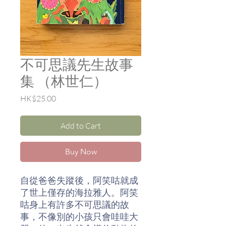
不可思議先生故事
集 （林世仁）
Price
HK$25.00
Add to Cart
Buy Now
自從爸爸失蹤後，阿笑咕就成
了世上僅存的海拉雅人。阿笑
咕身上有許多不可思議的故
事，不像別的小孩只會哇哇大