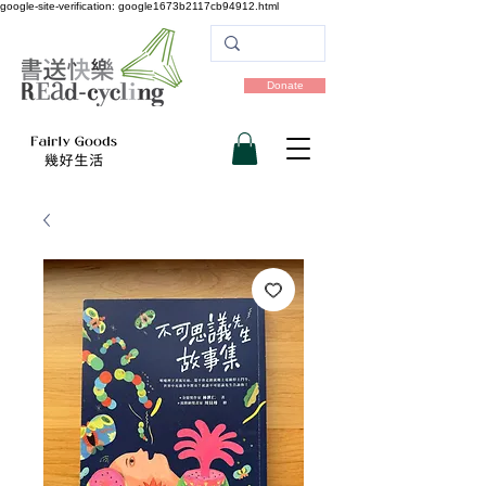
google-site-verification: google1673b2117cb94912.html
Donate