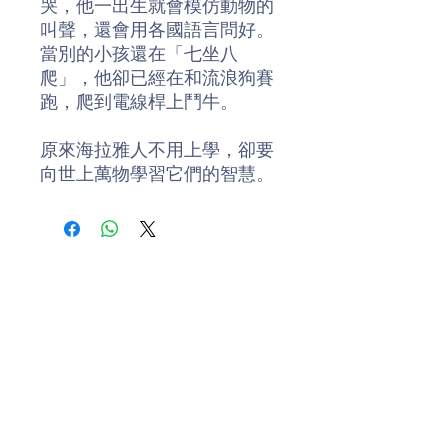
哭，他一出生就會模仿動物的
叫聲，還會用各國語言問好。
當別的小孩還在「七坐八
爬」，他卻已經在和流浪狗賽
跑，爬到電線桿上鬥牛。
原來海拉雅人不用上學，卻要
向世上萬物學習它們的智慧。
長大後的阿笑咕，為了傳承海
拉雅族的使命，必須獨自前往
海拉雅洞接受大自然給予的種
種考驗，究竟阿笑咕會有什麼
神奇的發現？又能不能順利找
回在大海中迷航的父親呢？
在本書中，金鼎獎作家林世仁
除了維持一貫豐沛的想像力，
更創造出一個起源於遠古時代
的種族──海拉雅人，整部作