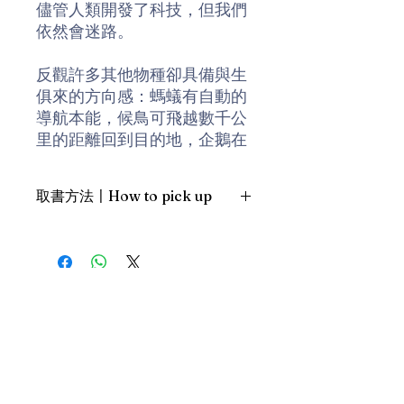
儘管人類開發了科技，但我們
依然會迷路。
反觀許多其他物種卻具備與生
俱來的方向感：螞蟻有自動的
導航本能，候鳥可飛越數千公
里的距離回到目的地，企鵝在
漆黑橫跨半個大陸回家去。反
觀人類，一旦陷身於叢林，甚
取書方法〡How to pick up
至是在購物商場，只是轉了個
彎，便頓時感到茫然無助。
1. 預約親臨「蒲書館」〡At PPO
Library
本書闡述我們和周遭世界脫節
新蒲崗雙喜街17號富德工業大廈
的原因，並說明這個現象導致
19A室〡19A, Success Industrial
Building, 17 Sheung Hei Street, San
什麼後果，這不光是我們在荒
Po Kwong
野探險是否順利，更攸關我們
最佳時間為星期四至六 1-6pm〡
如何建構本身居住的城市、工
Our best time is Thur to Sat, 1-
作場所，甚至我們的家與虛擬
6pm；或/OR
世界。作者指出，建築師以及
2. 預約親臨 「書送快樂」辦公室〡At