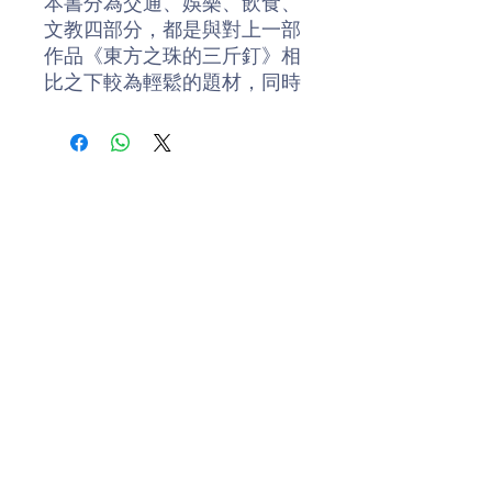
本書分為交通、娛樂、飲食、
文教四部分，都是與對上一部
作品《東方之珠的三斤釘》相
比之下較為輕鬆的題材，同時
可以連繫到一些歷史大事。比
方說，在了解香港冰塊的歷
史，可以滲透到香港開埠之初
西人所受瘟疫之苦；又例如在
香港博物館發展之中，可以得
知時人對知識、科技的看法。
希望此書可以擴闊大家對香港
歷史的想像，也可以從日常生
活、較為休閒的角度認識香港
這個地方。
作者簡介
港識多史，致力以香港歷史、
Donate
文化為材料，炮製一個個給香
港人的專題故事，以輕鬆、簡
Core Team
Last Year's Stats