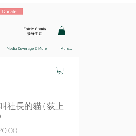
Donate
Media Coverage & More
More...
叫社長的貓 ( 荻上
)
Price
0.00