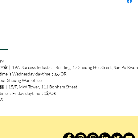
〈一隻
子同居
診斷出
的過程
「我」
通的能
能解讀
ry
期傲嬌
ccess Industrial Building, 17 Sheung Hei Street, San Po Kwon
而自卑
 is Wednesday daytime；或/OR
裙子的
heung Wan office
痛的美
/F, MW Tower, 111 Bonham Street
is Friday daytime；或/OR
他們各
SS
卻在相
「荻上
荻上直子
南加大