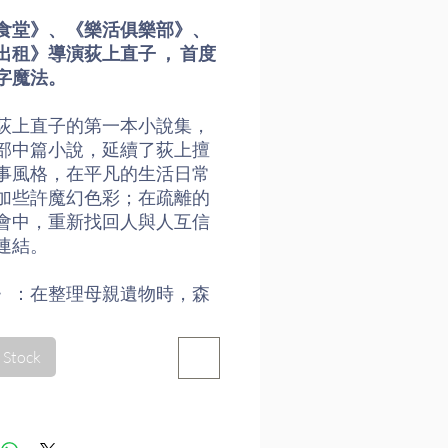
食堂》、《樂活俱樂部》、
出租》導演荻上直子 ， 首度
字魔法。
荻上直子的第一本小說集，
部中篇小說，延續了荻上擅
事風格，在平凡的生活日常
加些許魔幻色彩；在疏離的
會中，重新找回人與人互信
連結。
〉：在整理母親遺物時，森
塵封已久的腳踏縫紉機，勾
的點滴回憶：小時候他最喜
 Stock
縫紉機下、最喜歡悠然踩著
的母親、還想起他曾經很想
親為姐姐做的花裙⋯⋯