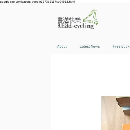
google-site-verification: google1673b2117cb94912.html
About
Latest News
Free Book