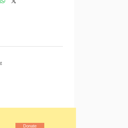
叫社長的貓〉：「我」和陽
了。陽子的愛貓「社長」被
癌症末期。在每天照顧社長
中，總以為一無所長的
，發現自己竟有與貓心靈相
力⋯⋯
貓咪心靈的失業男、癌症末
依舊的貓、因左右耳不對稱
g
的女醫師、迷戀上縫紉與花
害羞男、每逢雨天就會偏頭
麗少女⋯⋯
自孤獨、彷徨、不完美，
遇後，交織成溫暖依舊的
世界」。
（1972-)，
1994年赴美國
Donate
研習電影製作，2003年以