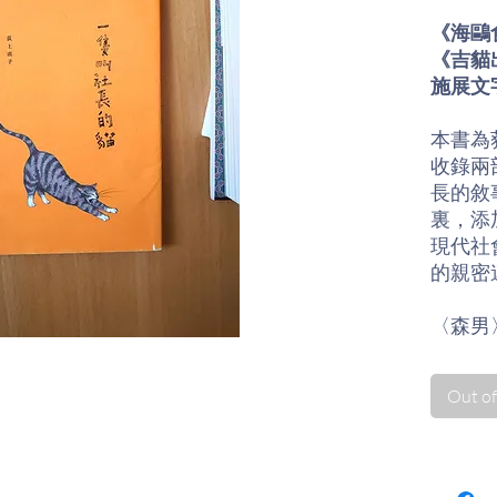
《海鷗
《吉貓
施展文
本書為
收錄兩
長的敘
裏，添
現代社
的親密
〈森男
男發現
起兒時
Out of
歡躲在
縫紉機
穿上母