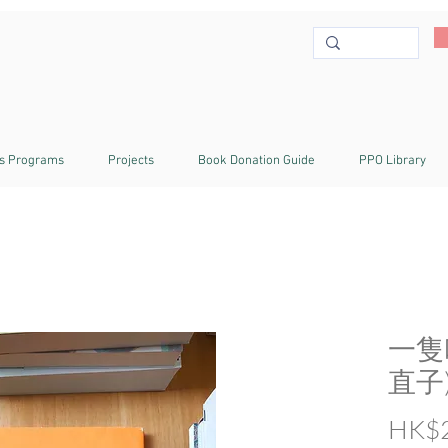
s Programs
Projects
Book Donation Guide
PPO Library
一隻
直子
HK$2