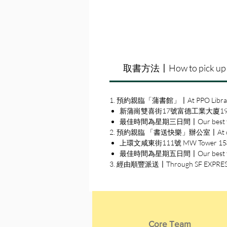
取書方法〡How to pick up
1. 預約親臨「蒲書館」〡At PPO Libra
新蒲崗雙喜街17號富德工業大廈19A室〡19A, Su
最佳時間為星期三日間〡Our best time
2. 預約親臨 「書送快樂」辦公室〡At our S
上環文咸東街111號 MW Tower 15樓〡15
最佳時間為星期五日間〡Our best time 
3. 經由順豐派送〡Through SF EXPRE
Core Team