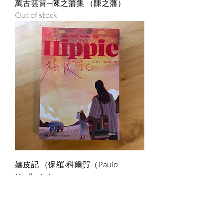
萬古雲霄─陳之藩集 （陳之藩）
Out of stock
嬉皮記 （保羅‧科爾賀（Paulo
Coelho））
Price
HK$30.00