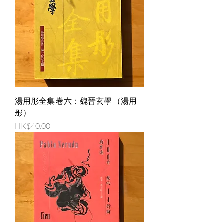
湯用彤全集 卷六：魏晉玄學 （湯用
彤）
Price
HK$40.00