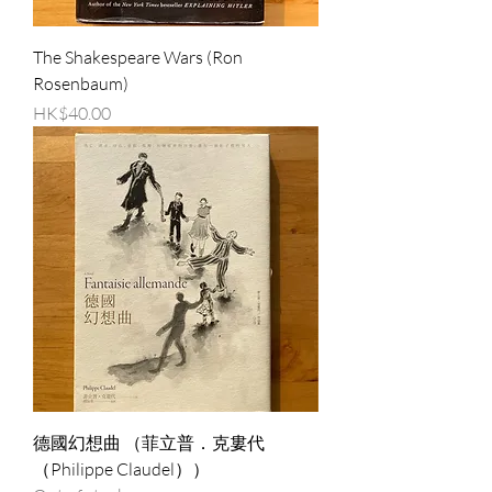
The Shakespeare Wars (Ron
Rosenbaum)
Price
HK$40.00
德國幻想曲 （菲立普．克婁代
（Philippe Claudel））