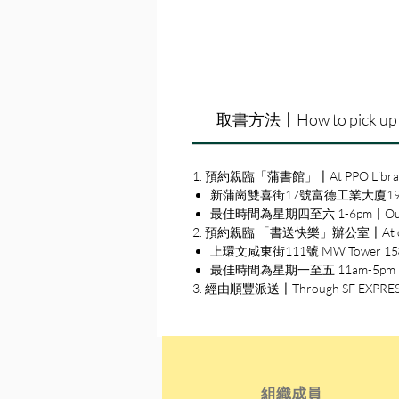
取書方法〡How to pick up
1. 預約親臨「蒲書館」〡At PPO Libra
新蒲崗雙喜街17號富德工業大廈19A室〡19A, Su
最佳時間為星期四至六 1-6pm〡Our best 
2. 預約親臨 「書送快樂」辦公室〡At our S
上環文咸東街111號 MW Tower 15樓〡15
最佳時間為星期一至五 11am-5pm〡Our b
3. 經由順豐派送〡Through SF EXPRE
組織成員