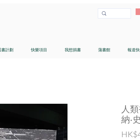
選書計劃
快樂項目
我想捐書
蒲書館
報道快
人類
納‧
HK$4