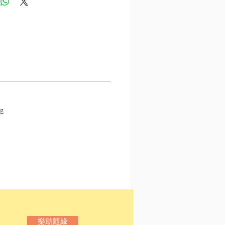
而，那會是一個怎樣的世
納．史密斯於二戰時期常駐
更是世上最重要的心戰權威
所著的短篇時間線由古代戰
，經歷黑暗蠻荒、人類再興
入星際，再接著是「下等
革命起義。他剖析人性，極
g
戰爭與政治，針砭因醉心權
斷重演的歷史――當然，更
大呼過癮的科幻設定。作品
型西方視角，以客觀、宏觀
造出「人類補完機構」宇
選二十二則短篇，並按書中
軸排序，帶領讀者進入考德
樂助隨緣
史密斯驚人的科幻宇宙。