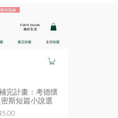
樂助隨緣
樂
書店快樂
支持快樂
補完計畫：考德懷
史密斯短篇小說選
價
5.00