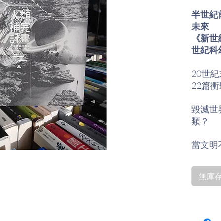
半世紀
未來
《新世
世紀科
20世
22篇
毀滅世
類？
當文明
到處肆
向群星
無庫存〡
存，直
――為
們致力
文明，