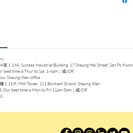
邦。然
界？
考德懷
中國，
之一。
爭起始
起、飛
ry
人」的
ccess Industrial Building, 17 Sheung Hei Street, San Po Kwon
力嘲諷
time is Thur to Sat, 1-6pm；或/OR
力而不
heung Wan office
有令人
/F, MW Tower, 111 Bonham Strand, Sheung Wan
擺脫典
est time is Mon to Fri 11am-5pm；或/OR
角度打
SS
宙。
本書精
的時間
懷納．