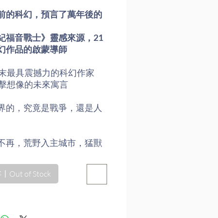
格
前的科幻，預言了萬年後的
紀福音戰士》靈感來源，21
幻作品的啟蒙導師
紀末最具震撼力的科幻作家
衝擊想像的未來寓言
界的，究竟是戰爭，還是人
不再，荒野入主城市，猛獸
虐。為求一絲生機，人類轉
宇宙，在原始蠻荒中掙扎生
Out of Stock
到「人類補完機構」出現
了再現「真正的人類」，他
於復興國族語言、重振人類
意圖創建前所未見的烏托