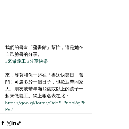
我們的書倉「蒲書館」幫忙，這是她在
自己臉書的分享。
#來做義工
#分享快樂
_____________________
來，等著和你一起在「書送快樂日」奮
鬥﹗可選多於一個日子，也歡迎帶同家
人、朋友或帶年滿12歲或以上的孩子一
起來做義工。網上報名表在此：
https://goo.gl/forms/QcHSJ9nbbl6g9F
Pn2