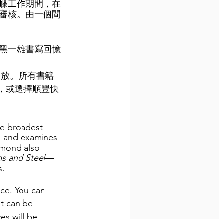
行間蝶工作期間，在
審核。由一個間
黑一雄書寫回憶
開放。所有書籍
書，或選擇順豐快
he broadest 
, and examines 
amond also 
s and Steel
—
s.
ice. You can 
nt can be 
es will be 