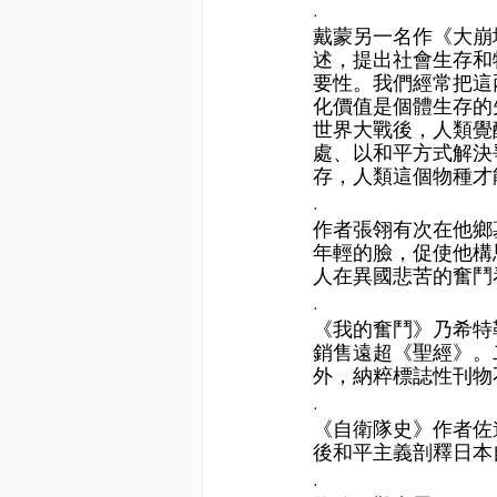
.
戴蒙另一名作《大崩
述，提出社會生存和
要性。我們經常把這
化價值是個體生存的
世界大戰後，人類覺
處、以和平方式解決
存，人類這個物種才
.
作者張翎有次在他鄉
年輕的臉，促使他構
人在異國悲苦的奮鬥
.
《我的奮鬥》乃希特
銷售遠超《聖經》。
外，納粹標誌性刊物
.
《自衛隊史》作者佐
後和平主義剖釋日本
.