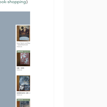
book-shopping
）