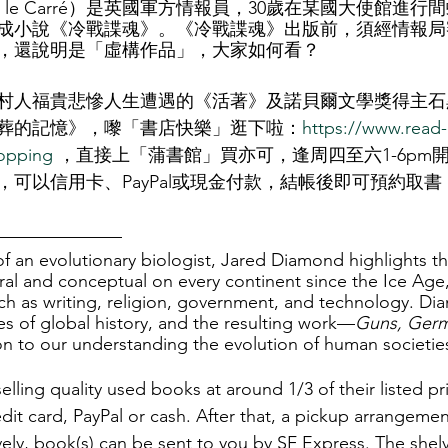
 le Carré）是英國軍方情報員，30歲在某國大使館進
成小說《冷戰諜魂》。《冷戰諜魂》出版前，須經情報局
，還說明是「虛構作品」，大家如何看？
村人福貴悲慘人生遭遇的《活著》及諾貝爾文學獎得主石
葬的記憶》，嚟「書店快樂」逛下啦：
https://www.read-
hopping
 ，直接上「蒲書館」買亦可，逢周四至六1-6pm
，可以信用卡、PayPal或現金付款，結帳後即可預約取
———————
f an evolutionary biologist, Jared Diamond highlights t
al and conceptual on every continent since the Ice Age
ch as writing, religion, government, and technology. Di
ies of global history, and the resulting work—
Guns, Germ
ion to our understanding the evolution of human societie
ling quality used books at around 1/3 of their listed pr
dit card, PayPal or cash. After that, a pickup arrangeme
ely, book(s) can be sent to you by SF Express. The shelv