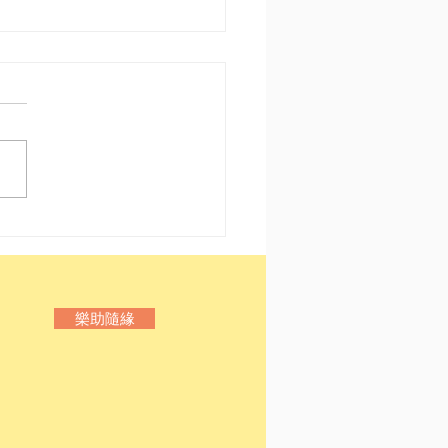
港〡Notes From
erground
樂助隨緣