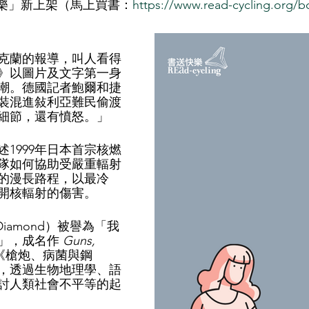
書店快樂」新上架（馬上買書：
https://www.read-cycling.org/
克蘭的報導，叫人看得
》以圖片及文字第一身
潮。德國記者鮑爾和捷
裝混進敍利亞難民偷渡
細節，還有憤怒。」
1999年日本首宗核燃
隊如何協助受嚴重輻射
的漫長路程，以最冷
開核輻射的傷害。
Diamond）被譽為「我
」，成名作 
Guns, 
《槍炮、病菌與鋼
，透過生物地理學、語
討人類社會不平等的起