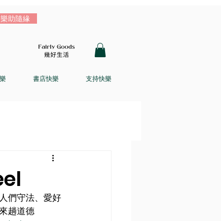
樂助隨緣
樂
書店快樂
支持快樂
el
人們守法、愛好
來趟道德 