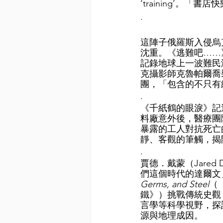
‘training’。「
.
這陣子俄羅斯入侵烏
沈重。《逃難吧……
記錄地球上一波難民
克攝影師克魯帕爾喬
團，「包含的不只有
.
《千紙鶴的眼淚》記述
料廠意外後，醫療團
暴露的工人對抗死亡
靜、客觀的筆觸，揭
.
賈德．戴蒙（Jared 
們這個時代的達爾文
Germs, and Steel
（
鐵》）挑戰傳統史觀
言學等科學視野，探
源與地理成因。