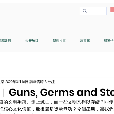
選書計劃
快樂項目
我想捐書
蒲書館
報道快
快樂
2022年3月16日
讀畢需時 3 分鐘
uns, Germs and Ste
盛的文明殞落、走上滅亡，而一些文明又得以存續？即使
抱核心文化價值，最後還是徒勞無功？今個星期，讓我們