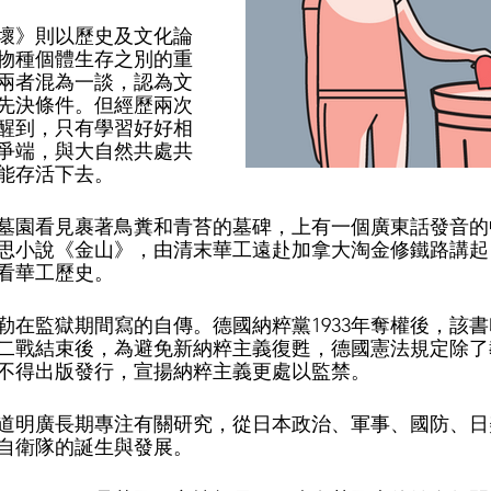
壞》則以歷史及文化論
物種個體生存之別的重
兩者混為一談，認為文
先決條件。但經歷兩次
醒到，只有學習好好相
爭端，與大自然共處共
能存活下去。
墓園看見裹著鳥糞和青苔的墓碑，上有一個廣東話發音的
思小說《金山》，由清末華工遠赴加拿大淘金修鐵路講起
看華工歷史。
勒在監獄期間寫的自傳。德國納粹黨1933年奪權後，該
二戰結束後，為避免新納粹主義復甦，德國憲法規定除了
不得出版發行，宣揚納粹主義更處以監禁。
道明廣長期專注有關研究，從日本政治、軍事、國防、日
自衛隊的誕生與發展。