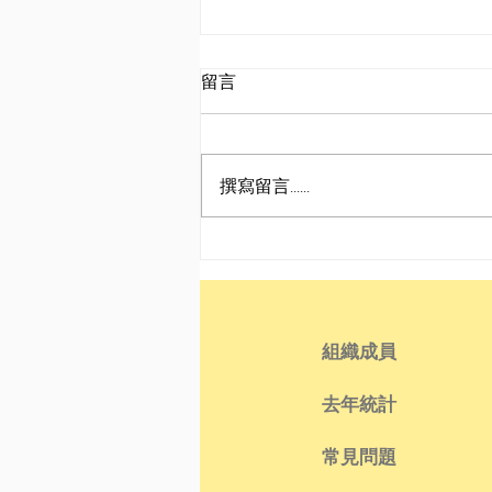
留言
撰寫留言......
東野大神〡The Sickness
Unto Death
組織成員
去年統計
常見問題