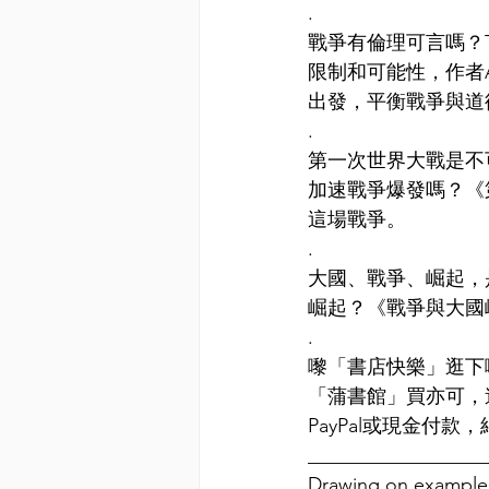
.
戰爭有倫理可言嗎？Th
限制和可能性，作者A
出發，平衡戰爭與道
.
第一次世界大戰是不
加速戰爭爆發嗎？《第
這場戰爭。
.
大國、戰爭、崛起，
崛起？《戰爭與大國
.
嚟「書店快樂」逛下啦
「蒲書館」買亦可，
PayPal或現金付
__________________
Drawing on examples 