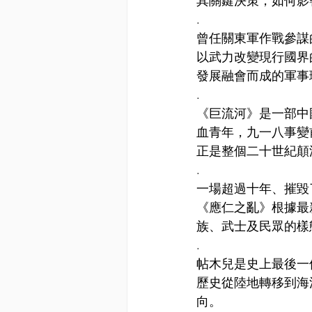
其關鍵決策，如何影
.
曾任關東軍作戰參謀
以武力改變現行國界
發展融會而成的軍事
.
《巨流河》是一部中
血青年，九一八事變
正是整個二十世紀顛
.
一場超過十年、摧毀
《應仁之亂》根據最
族、武士及民眾的樣
.
帖木兒是史上最後一
歷史從陸地轉移到海
向。