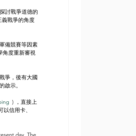
例，探討戰爭道德的
統正義戰爭的角度
軍備競賽等因素
會學角度重新審視
戰爭，後有大國
的啟示。
ping
  ) ，直接上
可以信用卡、
resent day, The 