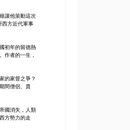
維讓他策動這次
研西方近代軍事
國初年的留德熱
。作者的一生，
家的家督之爭？
期間僧侶、貴
帝國消失，人類
西方勢力的走