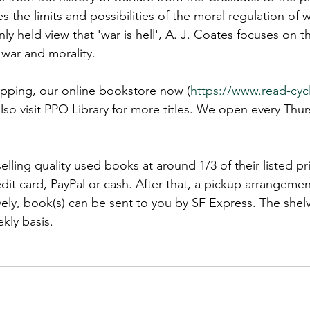
s the limits and possibilities of the moral regulation of w
y held view that 'war is hell', A. J. Coates focuses on t
war and morality.
ping, our online bookstore now (
https://www.read-cyc
also visit PPO Library for more titles. We open every Thu
ling quality used books at around 1/3 of their listed pr
dit card, PayPal or cash. After that, a pickup arrangeme
ely, book(s) can be sent to you by SF Express. The shelv
kly basis.