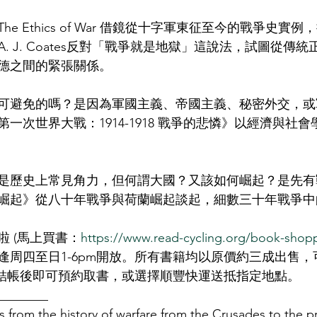
e Ethics of War 借鏡從十字軍東征至今的戰爭史實
. J. Coates反對「戰爭就是地獄」這說法，試圖從傳
德之間的緊張關係。
可避免的嗎？是因為軍國主義、帝國主義、秘密外交，或
一次世界大戰：1914-1918 戰爭的悲憐》以經濟與社
是歷史上常見角力，但何謂大國？又該如何崛起？是先有
崛起》從八十年戰爭與荷蘭崛起談起，細數三十年戰爭中
 (馬上買書：
https://www.read-cycling.org/book-shop
逢周四至日1-6pm開放。所有書籍均以原價約三成出售，
款，結帳後即可預約取書，或選擇順豐快運送抵指定地點。
________
from the history of warfare from the Crusades to the p