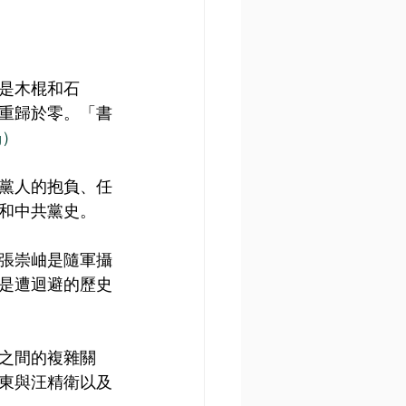
是木棍和石
重歸於零。「書
g
）
黨人的抱負、任
和中共黨史。
張崇岫是隨軍攝
是遭迴避的歷史
之間的複雜關
東與汪精衛以及