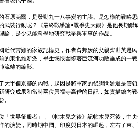
響着現代中國。
的石原莞爾，是發動九一八事變的主謀。是怎樣的戰略思
的武裝行動呢？《最終戰爭論•戰爭史大觀》是他長期鑽
理論，是少見能科學地研究戰爭與軍事的作品。
國近代苦難的家族記憶史，作者齊邦媛的父親齊世英是民
前的東北維新派，畢生憾恨圍繞著巨流河功敗垂成的一戰
沛流離的縮影。
了大半個京都的內戰，起因是將軍家的後繼問題還是管領
新研究成果和當時兩位興福寺高僧的日記，如實描繪內戰
態。
位「世界征服者」，《帖木兒之後》記帖木兒死後，中央
洋的演變，同時期中國、印度與日本的崛起，左右了東、