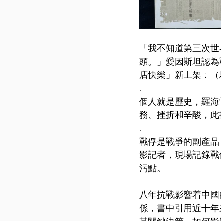
「我不知道第三次世
頭。」愛因斯坦認為
店快樂」新上架：（
.
個人就是歷史，羅海
務、挫折和辛酸，此
.
戰俘是戰爭的副產品
影記者，現場記錄戰
污點。
.
八年抗戰影響着中國
係，書中引用近十年