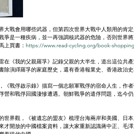
界大戰會用哪些武器，但第四次世界大戰中人類用的肯定
戰爭是一種疾病，並一再強調核武器的危險，否則世界將
馬上買書：
https://www.read-cycling.org/book-shoppin
雷在《我的父親羅孚》記錄父親的大半生，道出這位共產
書除演繹羅孚的家庭歷史，還有香港報業史、香港政治史
，《戰俘啟示錄》描寫一個志願軍戰俘的宿命人生，作者
俘營和戰俘回國淒慘遭遇。朝鮮戰爭的遣俘問題，迄今仍
的世界觀，《被遺忘的盟友》梳理台海兩岸和美國、日本
來才開放的中國檔案資料，讓大家重新認識蔣中正、毛澤