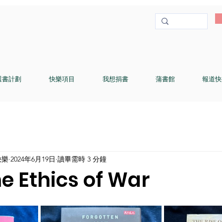
選書計劃
快樂項目
我想捐書
蒲書館
報道快
快樂
2024年6月19日
讀畢需時 3 分鐘
Ethics of War