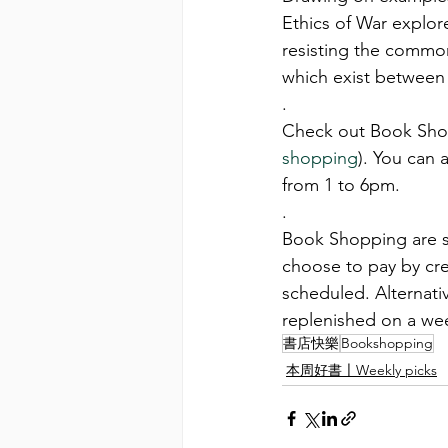
Ethics of War explore
resisting the commonl
which exist between 
.
Check out Book Shop
shopping
). You can 
from 1 to 6pm.
.
Book Shopping are sel
choose to pay by cre
scheduled. Alternativ
replenished on a wee
書店快樂
Bookshopping
本周好書〡Weekly picks