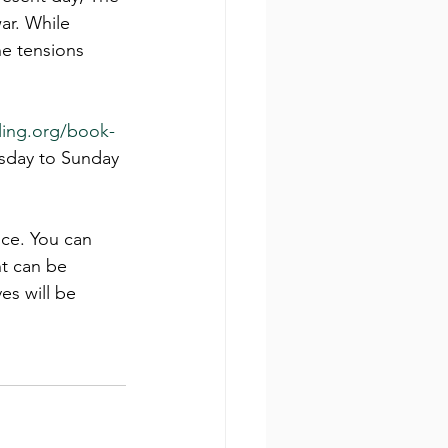
ar. While 
he tensions 
ling.org/book-
rsday to Sunday 
ice. You can 
nt can be 
es will be 