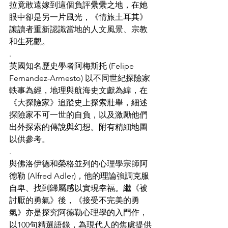
拉竟敢遠嫁到這個負評纍纍之地，在她
眼中卻是另一片風光，《情旅土耳其》
讓讀者重新認識當地的人文風景、宗教
和生死觀。
.
英國知名歷史學者阿梅斯托 (Felipe 
Fernandez-Armesto) 以不同世紀探險家
軼事為經，地理與航海史文獻為緯，在
《大探險家》追蹤史上探索壯舉，細述
探險家不可一世的自負，以及激勵他們
出外探索的傳說與幻想。附有精細地圖
以供參考。
.
與佛洛伊德和榮格並列的心理學宗師阿
德勒 (Alfred Adler)，他的理論強調克服
自卑、找到歸屬感以實現幸福。繼《被
討厭的勇氣》後，《接受不完美的勇
氣》亦是探究阿德勒心理學的入門作，
以100句精選語錄，為現代人的焦慮提供