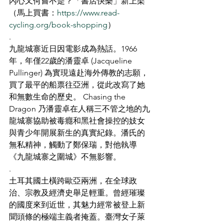
內心又何嘗不是？「書店快樂」新上架
（馬上買書：
https://www.read-
cycling.org/book-shopping
）
.
九龍城寨近日因電影成為熱話。1966
年，年僅22歲的潘靈卓 (Jacqueline 
Pullinger) 為實現遠赴海外傳教的志願，
買了最平的船票往亞洲，從此改寫了她
和無數生命的歷史。 Chasing the 
Dragon 乃潘靈卓在人稱三不管之地的九
龍城寨協助被毒癮和黑社會操控的妓女
與青少年開展新生的真實紀錄。潘氏的
無私精神，觸動了鄭保瑞，對他執導
《九龍城寨之圍城》不無影響。
.
土耳其國土橫跨歐亞兩洲，在全球政
治、宗教及經濟史舉足輕重。曾經璀璨
的國度來到近世，其魅力經常被登上新
聞頭條的極端主義者掩蓋。臺灣女子萊