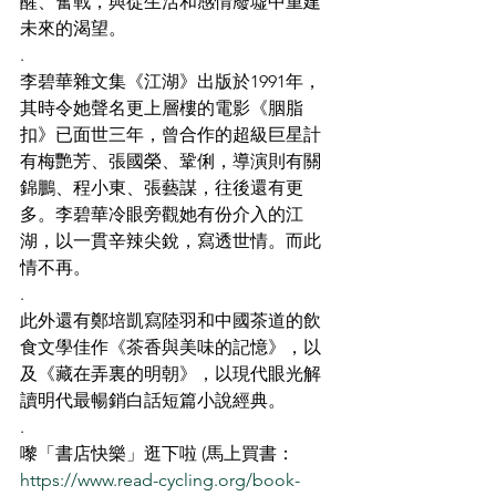
醒、奮戰，與從生活和感情廢墟中重建
未來的渴望。
.
李碧華雜文集《江湖》出版於1991年，
其時令她聲名更上層樓的電影《胭脂
扣》已面世三年，曾合作的超級巨星計
有梅艷芳、張國榮、鞏俐，導演則有關
錦鵬、程小東、張藝謀，往後還有更
多。李碧華冷眼旁觀她有份介入的江
湖，以一貫辛辣尖銳，寫透世情。而此
情不再。
.
此外還有鄭培凱寫陸羽和中國茶道的飲
食文學佳作《茶香與美味的記憶》，以
及《藏在弄裏的明朝》，以現代眼光解
讀明代最暢銷白話短篇小說經典。
.
嚟「書店快樂」逛下啦 (馬上買書：
https://www.read-cycling.org/book-