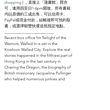
shopping
 ) ，直接上「蒲書館」買亦
可，逢周四至日1-6pm開放。所有書籍
均以原價約三成出售，可以信用卡、
PayPal或現金付款，結帳後即可預約取
書，或選擇順豐快運送抵指定地點。
_________________________
Recent box office hit Twilight of the 
Warriors: Walled In is set in the 
Kowloon Walled City. Explore the real 
stories happened in the filthiest part of 
Hong Kong in the last century in 
Chasing the Dragon, the biography of 
British missionary Jacqueline Pullinger 
who helped numerous junkies and 
prostitutes to start afresh.
.
Check out Book Shopping, our online 
bookstore now (
https://www.read-
cycling.org/book-shopping
). You can 