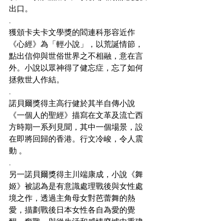
出口。
.
獲頒卡夫卡文學獎的閻連科形容近作
《心經》為「輕小說」，以荒誕情節，
點出信仰與世俗世界之不相融，意在言
外。小說以眾神得了健忘症，忘了如何
拯救世人作結。
.
諾貝爾獎得主高行健於其半自傳小說
《一個人的聖經》描寫在文革及流亡西
方時期一系列見聞，其中一個場景，設
在即將回歸的香港。行文冷峻，令人震
動 。
.
另一諾貝爾獎得主川端康成，小說《舞
姬》被認為是有意識處理戰後與女性處
境之作，透過主角母女對芭蕾舞的熱
愛，描劃戰後日本女性各自為愛的覺