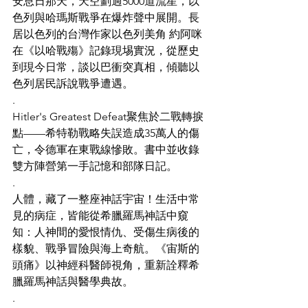
安息日那天，天空劃過5000道流星，以
色列與哈瑪斯戰爭在爆炸聲中展開。長
居以色列的台灣作家以色列美角 約阿咪
在《以哈戰殤》記錄現埸實況，從歷史
到現今日常，談以巴衝突真相，傾聽以
色列居民訴說戰爭遭遇。
.
Hitler's Greatest Defeat聚焦於二戰轉捩
點——希特勒戰略失誤造成35萬人的傷
亡，令德軍在東戰線慘敗。書中並收錄
雙方陣營第一手記憶和部隊日記。
.
人體，藏了一整座神話宇宙！生活中常
見的病症，皆能從希臘羅馬神話中窺
知：人神間的愛恨情仇、受傷生病後的
樣貌、戰爭冒險與海上奇航。《宙斯的
頭痛》以神經科醫師視角，重新詮釋希
臘羅馬神話與醫學典故。
.