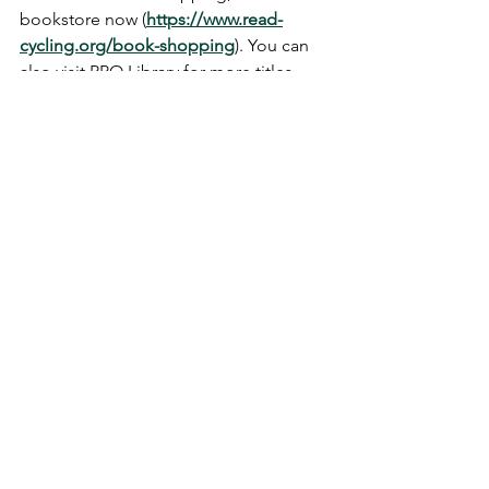
bookstore now (
https://www.read-
cycling.org/book-shopping
). You can 
also visit PPO Library for more titles. 
We open every Thursday to Sunday 
from 1 to 6pm.
.
Book Shopping are selling quality used 
books at around 1/3 of their listed 
price. You can choose to pay by credit 
card, PayPal or cash. After that, a 
pickup arrangement can be scheduled. 
Alternatively, book(s) can be sent to 
you by SF Express. The shelves will be 
replenished on a weekly basis.
書店快樂
Bookshopping
本周好書〡Weekly picks