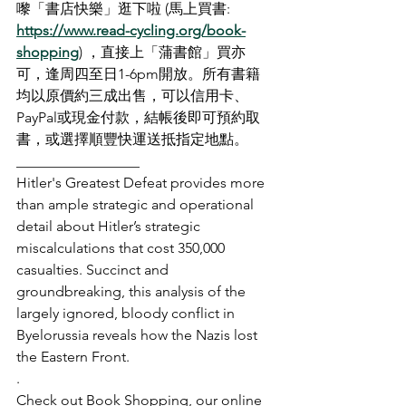
嚟「書店快樂」逛下啦 (馬上買書: 
https://www.read-cycling.org/book-
shopping
) ，直接上「蒲書館」買亦
可，逢周四至日1-6pm開放。所有書籍
均以原價約三成出售，可以信用卡、
PayPal或現金付款，結帳後即可預約取
書，或選擇順豐快運送抵指定地點。
_________________
Hitler's Greatest Defeat provides more 
than ample strategic and operational 
detail about Hitler’s strategic 
miscalculations that cost 350,000 
casualties. Succinct and 
groundbreaking, this analysis of the 
largely ignored, bloody conflict in 
Byelorussia reveals how the Nazis lost 
the Eastern Front.
.
Check out Book Shopping, our online 