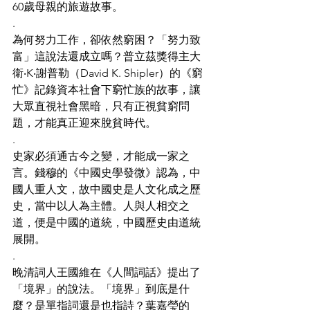
60歲母親的旅遊故事。
.
為何努力工作，卻依然窮困？「努力致
富」這說法還成立嗎？普立茲獎得主大
衛‧K‧謝普勒（David K. Shipler）的《窮
忙》記錄資本社會下窮忙族的故事，讓
大眾直視社會黑暗，只有正視貧窮問
題，才能真正迎來脫貧時代。
.
史家必須通古今之變，才能成一家之
言。錢穆的《中國史學發微》認為，中
國人重人文，故中國史是人文化成之歷
史，當中以人為主體。人與人相交之
道，便是中國的道統，中國歷史由道統
展開。
.
晚清詞人王國維在《人間詞話》提出了
「境界」的說法。「境界」到底是什
麼？是單指詞還是也指詩？葉嘉瑩的