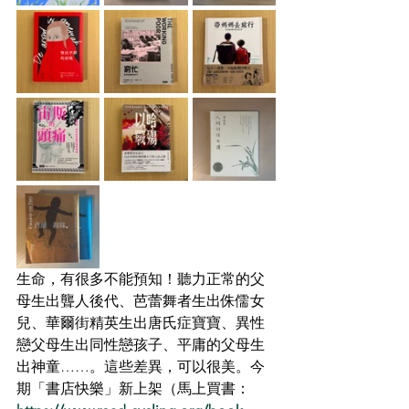
生命，有很多不能預知！聽力正常的父
母生出聾人後代、芭蕾舞者生出侏儒女
兒、華爾街精英生出唐氏症寶寶、異性
戀父母生出同性戀孩子、平庸的父母生
出神童……。這些差異，可以很美。今
期「書店快樂」新上架（馬上買書：