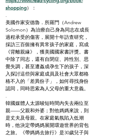
https://www.read-cycling.org/book-
shopping
）：
.
美國作家安德魯．所羅門（Andrew 
Solomon）為治療自己身為同志在成長
過程承受的傷害，展開十年訪查研究，
採訪三百個擁有異常孩子的家庭，寫成
《背離親緣》，獲美國國家書評獎。書
中除了同志，還有自閉症、跨性別、思
覺失調，甚至遭姦成孕生下的孩子，深
入探討這些與家庭成員及社會大眾都格
格不入的「差異份子」，如何尋找身份
認同，同時思索為人父母的重大意義。
.
韓國媒體人太源晙短時間內失去兩位至
親——父親和外婆；對他媽媽來說，則
是丈夫及母親。在家庭氣氛陷入低潮
時，他決定帶媽媽展開環遊世界的背包
之旅。《帶媽媽去旅行》是30歲兒子與