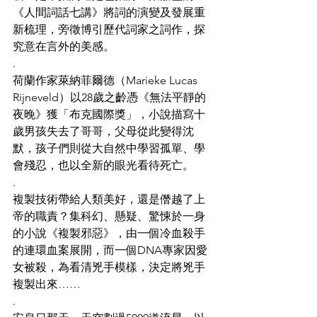
《人間詞話七講》將詞的演變及發展重
新梳理，旁徵博引歷代詞家之詞作，探
究意在言外的美感。
.
荷蘭作家萊納菲爾德（Marieke Lucas 
Rijneveld）以28歲之齡憑《無法平靜的
夜晚》獲「布克國際獎」，小說描寫十
歲男孩失去了哥哥，父母從此變得沈
默，孩子們則從大自然中學習孤單、學
會殘忍，也以全新的眼光看待死亡。
.
複製技術帶給人類美好，還是僭越了上
帝的職責？集科幻、懸疑、驚悚於一身
的小說《複製邪惡》，由一個冷血殺手
的連環血案展開，而一個DNA專家因愛
女被殺，為看清兇手模樣，決定將兇手
複製出來……
.