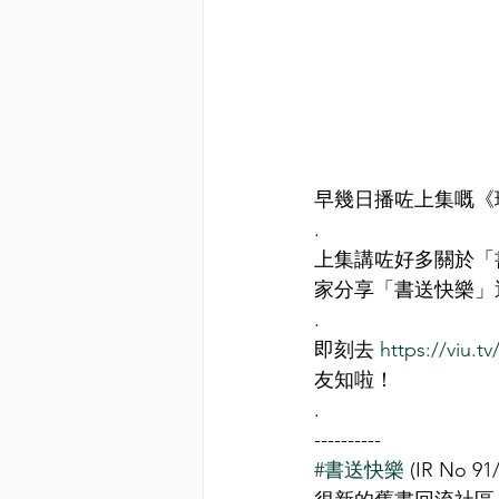
早幾日播咗上集嘅《
.
上集講咗好多關於「書送
家分享「書送快樂」
.
即刻去 
https://viu.t
友知啦！
.
----------
#書送快樂
 (IR N