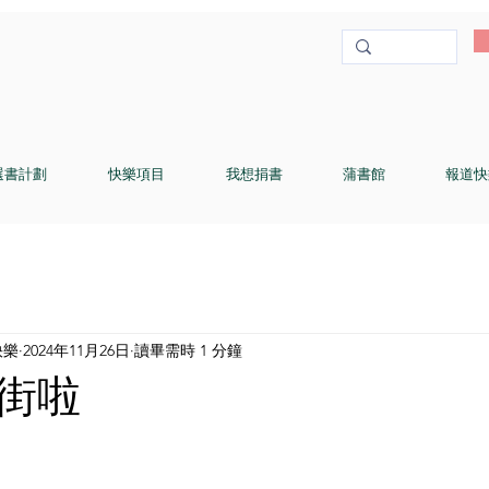
選書計劃
快樂項目
我想捐書
蒲書館
報道快
快樂
2024年11月26日
讀畢需時 1 分鐘
街啦