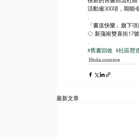
很新的舊書回流社區，
活動逾300項，期
.
「書送快樂」旗下項目
◇ 新蒲崗雙喜街17
.
#舊書回收
#社區營
Media coverage
最新文章