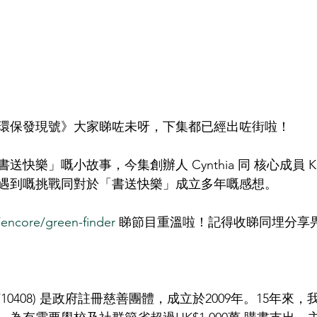
環保發現號》大家睇咗未呀，下集都已經出咗街啦！
快樂」嘅小故事，今集創辦人 Cynthia 同 核心成員 Ke
遇到嘅挑戰同對於「書送快樂」成立多年嘅感想。
v/encore/green-finder
 睇節目重溫啦！記得收睇同埋分享
o 91/10408) 是政府註冊慈善團體，成立於2009年。15年來