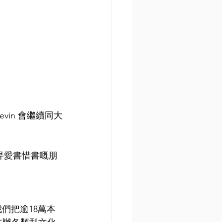
vin 會繼續同大
畀愛書惜書嘅朋
，我們把逾18萬本