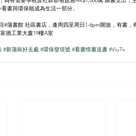
為有需要學校及社群節省超過HK$1,000萬 購書支出，
能令看書與環保能成為生活一部分。
#蒲書館 社區書店，逢周四至周日1-6pm開放，有書，
號富德工業大廈19樓A室
造
#新蒲崗好去處
#環保發現號
#看書惜書送書
#ViuT
v