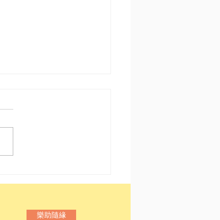
館上電視啦！🎉
樂助隨緣