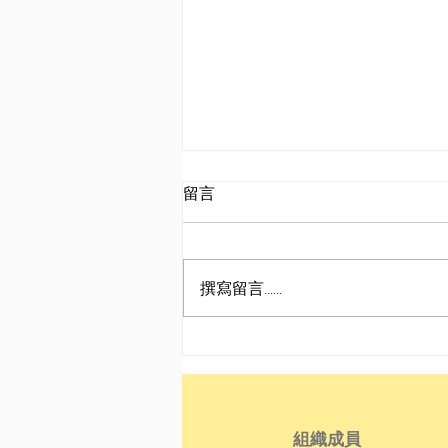
留言
撰寫留言......
RTHK《十八好時光》專訪
組織成員