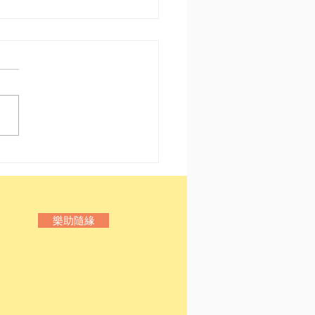
愛書人 我哋又嚟喇
樂助隨緣