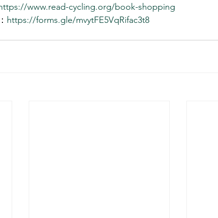
https://www.read-cycling.org/book-shopping
：
https://forms.gle/mvytFE5VqRifac3t8