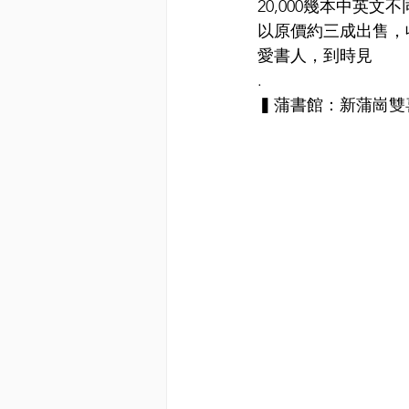
20,000幾本中
以原價約三成出售，
愛書人，到時見
.
▍蒲書館：新蒲崗雙喜