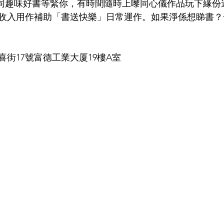
英文不同趣味好書等緊你，有時間隨時上嚟同心儀作品玩下緣
收入用作補助「書送快樂」日常運作。如果淨係想睇書？
街17號富德工業大厦19樓A室