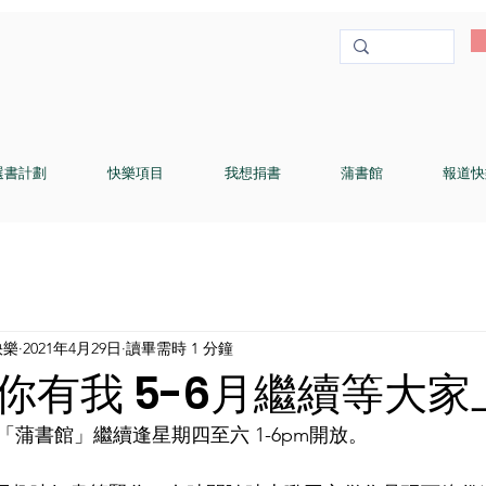
選書計劃
快樂項目
我想捐書
蒲書館
報道快
快樂
2021年4月29日
讀畢需時 1 分鐘
你有我 5-6月繼續等大家
蒲書館」繼續逢星期四至六 1-6pm開放。