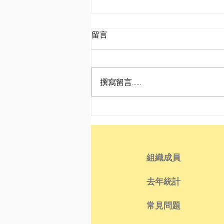
留言
撰寫留言......
東野大神〡The Sickness
Unto Death
組織成員
去年統計
常見問題