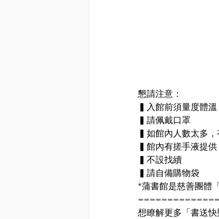
懇請注意：
▍入館前須量度體溫
▍請佩戴口罩
▍如館內人數太多，
▍館內有搓手液提供
▍不設找續
▍請自備購物袋
*蒲書館是慈善團體「書送
=============
想瞭解更多「書送快