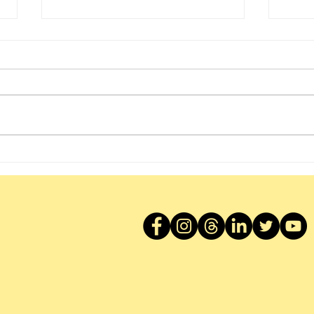
大圍
醒下啦！〡Breakfast with
Socrates