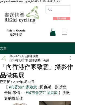
google-site-verification: google1673b2117cb94912.html
樂助隨緣
文章
Read-Cycling書送快樂
2019年2月27日
讀畢需時 1 分鐘
「向香港作家致意」攝影作
品徵集展
已更新：
2019年3月16日
【 
#向香港作家致意
 : 與也斯、劉以鬯、
金庸 談情 — 
#城市蒼茫江湖滾滾
 】所徵
集的攝影佳