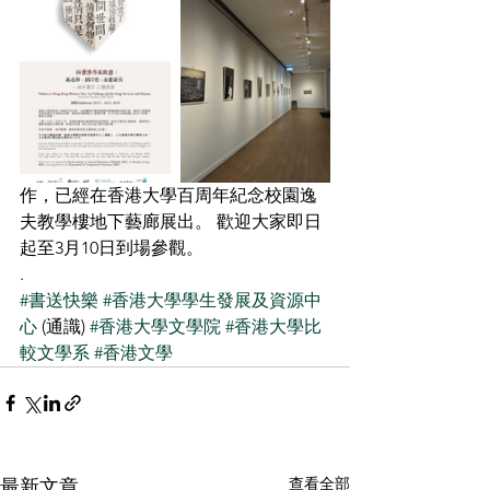
作，已經在香港大學百周年紀念校園逸
夫教學樓地下藝廊展出。 歡迎大家即日
起至3月10日到場參觀。
.
#書送快樂
#香港大學學生發展及資源中
心
 (通識) 
#香港大學文學院
#香港大學比
較文學系
#香港文學
查看全部
最新文章