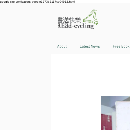
google-site-verification: google1673b2117cb94912.html
About
Latest News
Free Book