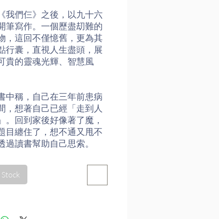
《我們仨》之後，以九十六
開筆寫作。一個歷盡刧難的
物，這回不僅憶舊，更為其
點行囊，直視人生盡頭，展
可貴的靈魂光輝、智慧風
書中稱，自己在三年前患病
間，想著自己已經「走到人
」。回到家後好像著了魔，
題目纏住了，想不通又甩不
透過讀書幫助自己思索。
人生邊上--自問自答》一書
 Stock
兩部分，第一部分作者關注
，藉此探討天命以及人類的
問題。第二部分則由多篇散
，作者自稱是注釋自己的思