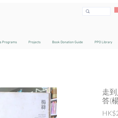
s Programs
Projects
Book Donation Guide
PPO Library
走到
答(楊
HK$2