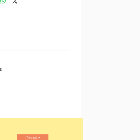
。
911-2016），作家、文學
家和外國文學研究家，錢鍾
。通曉英、法、西班牙語，
譯的《堂吉诃德》被公認為
的翻譯佳作，到2014年已累
70多萬册。早年創作劇本
如意》，被搬上舞台長達六
g
。93歲出版《我们仨》，風
外，再版達一百多萬册，96
哲理散文集《走到人生邊
102歲出版250萬字的《楊絳
八卷。
Donate