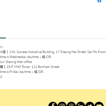
索過程
楊絳（1
翻譯家
書夫人
由她翻
最優秀
計發行
ry
《稱心
ccess Industrial Building, 17 Sheung Hei Street, San Po Kwon
十多年
 is Wednesday daytime；或/OR
靡海内
heung Wan office
歲出版
/F, MW Tower, 111 Bonham Street
上》，
is Friday daytime；或/OR
文集》
SS