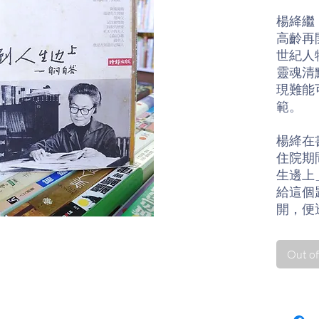
楊絳繼
高齡再
世紀人
靈魂清
現難能
範。
楊絳在
住院期
生邊上
給這個
開，便
《走到
Out of
共分為
於神鬼
文明等
文構成