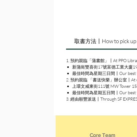
取書方法〡How to pick up
1. 預約親臨「蒲書館」〡At PPO Libra
新蒲崗雙喜街17號富德工業大廈19A室〡19A, Su
最佳時間為星期三日間〡Our best time
2. 預約親臨 「書送快樂」辦公室〡At our S
上環文咸東街111號 MW Tower 15樓〡15
最佳時間為星期五日間〡Our best time 
3. 經由順豐派送〡Through SF EXPRE
Core Team