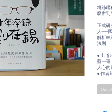
粉絲暱
麼辦到
正式研
人──
解析韓
法則
● 出
藝一哥
人心的
● 作
法則」
業，不
Out of
● 看
幽默說
● 本
來沒有A