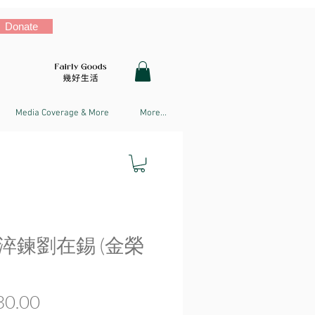
Donate
Media Coverage & More
More...
淬鍊劉在錫 (金榮
Price
0.00