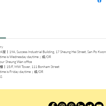
歡迎程
● 跟
步，一
變。
● 節
收藏劉
曾認為
ry
能在一
ccess Industrial Building, 17 Sheung Hei Street, San Po Kwon
出道就
 is Wednesday daytime；或/OR
力、攝
heung Wan office
入行十
/F, MW Tower, 111 Bonham Street
MC、
is Friday daytime；或/OR
灣最紅韓
SS
人，如
由黑翻
紅遍亞
紅前曾