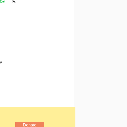
度，絕非偶然。
著劉在錫在綜藝界發達的腳
窺韓國綜藝節目的發展演
錄各大媒體對劉在錫的專訪，
在錫的真情表白。
自己一旦成為搞笑藝人，便
年內笑翻韓國的劉在錫，一
g
受挫，個性害羞、缺乏領導
影機恐懼症、同期比他紅……
年還是C咖；這位韓國國民
女性票選最想嫁的男人、台
綜《Running Man》主持
何逆轉原來的演藝負資產，
紅？
洲綜藝主持人劉在錫，在走
Donate
有過主持活動，但主辦單位