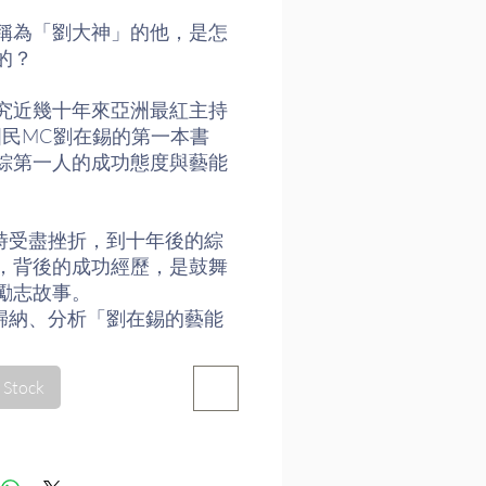
稱為「劉大神」的他，是怎
的？
究近幾十年來亞洲最紅主持
國民MC劉在錫的第一本書
綜第一人的成功態度與藝能
道時受盡挫折，到十年後的綜
，背後的成功經歷，是鼓舞
勵志故事。
者歸納、分析「劉在錫的藝能
的7大態度，適用於各行各
論職場、人際關係都實用。
 Stock
劉在錫如何用他獨樹一格的8大
話術，風靡亞洲綜藝界。
書讓你明白，劉在錫自入行以
nti Fans（反對粉絲），受