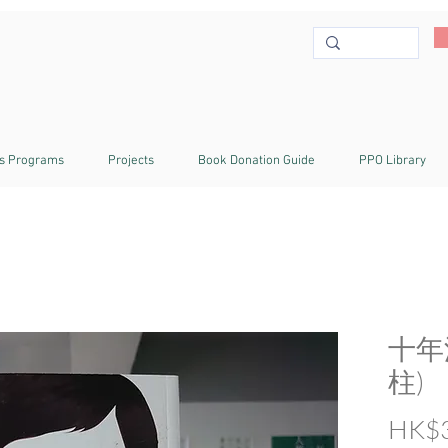
s Programs
Projects
Book Donation Guide
PPO Library
十年
柱)
HK$3