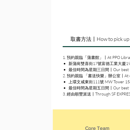
取書方法〡How to pick up
1. 預約親臨「蒲書館」〡At PPO Libra
新蒲崗雙喜街17號富德工業大廈19A室〡19A, Su
最佳時間為星期三日間〡Our best time
2. 預約親臨 「書送快樂」辦公室〡At our S
上環文咸東街111號 MW Tower 15樓〡15
最佳時間為星期五日間〡Our best time 
3. 經由順豐派送〡Through SF EXPRE
Core Team