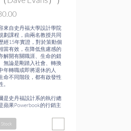
Price
0.00
容來自史丹福大學設計學院
規劃課程，由兩名教授共同
歷經15年實證，對於策動個
相當有效，在降低焦慮感的
亦解開有關職涯、生命的錯
。無論是剛踏入社會、轉換
中年轉職或即將退休的人
生命不同階段，都有啟發性
性。
爾是史丹福設計系的執行總
蘋果Powerbook的行銷主
計作品包括蘋果「老鼠」、
消費性筆電、雷射印表機、
 Stock
戰動作人物等。戴夫則是史