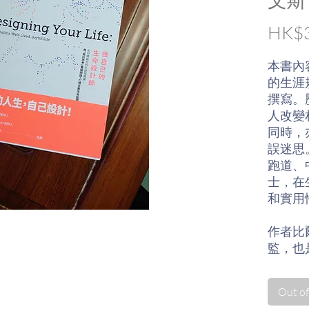
HK$3
本書內
的生涯
撰寫。
人改變
同時，
誤迷思
跑道、
士，在
和實用
作者比
監，也是
管，設
第一台
Out of
星際大