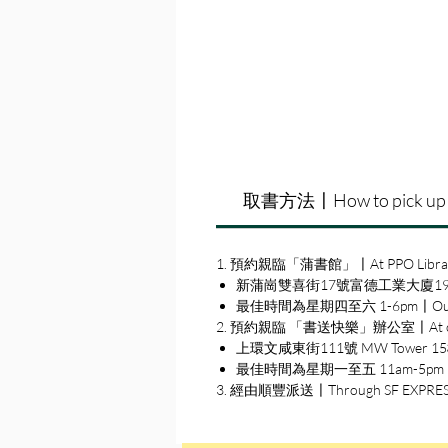
取書方法〡How to pick up
1. 預約親臨「蒲書館」〡At PPO Libra
新蒲崗雙喜街17號富德工業大廈19A室〡19A, Su
最佳時間為星期四至六 1-6pm〡Our best 
2. 預約親臨 「書送快樂」辦公室〡At our S
上環文咸東街111號 MW Tower 15樓〡15
最佳時間為星期一至五 11am-5pm〡Our b
3. 經由順豐派送〡Through SF EXPRE