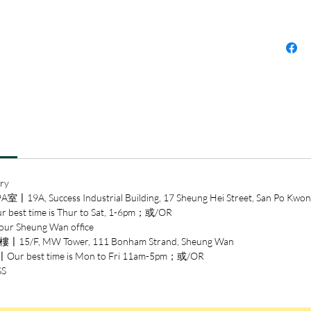
丹佛生
全球最
司「美商藝
的創辦
目錄
簡介：
第一章
第二章
第三章
第四章
ry
第五章
ccess Industrial Building, 17 Sheung Hei Street, San Po Kwon
第六章
time is Thur to Sat, 1-6pm；或/OR
第七章
heung Wan office
第八章
/F, MW Tower, 111 Bonham Strand, Sheung Wan
第九章
est time is Mon to Fri 11am-5pm；或/OR
SS
作者簡
比爾．柏