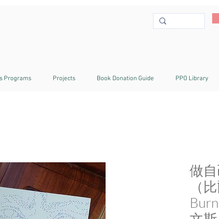
s Programs
Projects
Book Donation Guide
PPO Library
做自
（比
Bu
文斯（