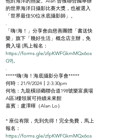
他對海洋的熱愛。Alan 曾獲聯合國舉辦
的世界海洋日攝影比賽大獎，也被選入
「世界最佳50位水底攝影師」。
.
「嗨!海！」分享會由慈善團體「書送快
樂」旗下「幾好生活」概念店主辦，免
費入場 (馬上報名：
https://forms.gle/zfpKWFGkmMQx6os
G9)。
.
*****嗨!海！海底攝影分享會*****
何時：21/9/2024〡2-3:30pm
何地：九龍橫頭磡聯合道198號樂富廣場
A區3樓領展可持續未來館
嘉賓：盧澤暉（Alan Lo）
* 座位有限，先到先得！完全免費，馬上
報名：
https://forms.gle/zfpKWFGkmMQx6os