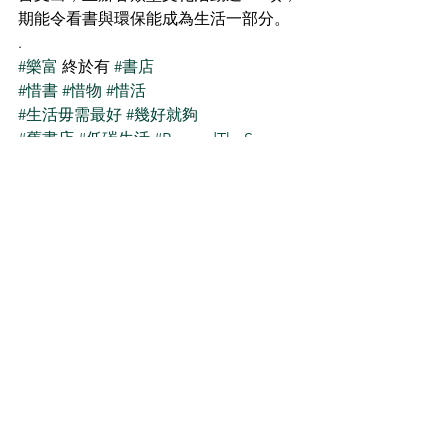
期能令看書與環保能成為生活一部分。
.
#樂富
 終於有 
#書店
#惜書
#惜物
#惜活
#生活毋需最好
#幾好就夠
#舊書店
#低碳生活
#BeyondTheSea
See All
Recent Posts