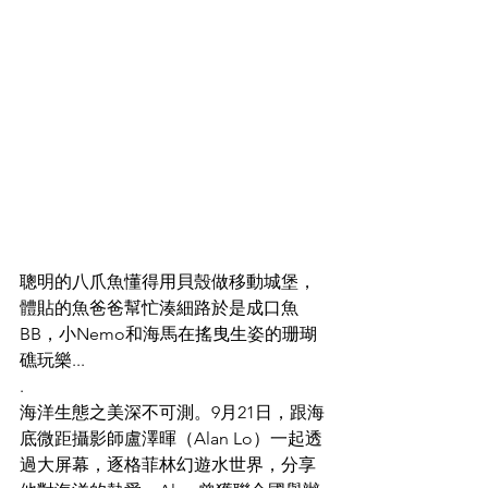
聰明的八爪魚懂得用貝殼做移動城堡，
體貼的魚爸爸幫忙湊細路於是成口魚
BB，小Nemo和海馬在搖曳生姿的珊瑚
礁玩樂...
.
海洋生態之美深不可測。9月21日，跟海
底微距攝影師盧澤暉（Alan Lo）一起透
過大屏幕，逐格菲林幻遊水世界，分享