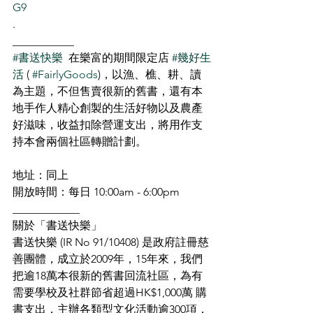
G9
.
___________
#書送快樂
  在樂富的期間限定店 
#幾好生
活
 ( 
#FairlyGoods
)，以漁、樵、耕、讀
為主題，不但售賣很新的舊書，還有本
地手作人精心創製的生活好物以及農產
好滋味，收益扣除營運支出，將用作支
持本會兩個社區轉贈計劃。
地址：同上
開放時間：每日 10:00am - 6:00pm
____________
關於「書送快樂」
書送快樂 (IR No 91/10408) 是政府註冊慈
善團體，成立於2009年，15年來，我們
把逾18萬本很新的舊書回流社區，為有
需要學校及社群節省超過HK$1,000萬 購
書支出，主辦各類型文化活動逾300項，