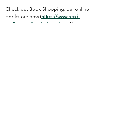
.
Check out Book Shopping, our online 
bookstore now (
https://www.read-
cycling.org/book-shopping
). You can 
also visit PPO Library for more titles. 
We open every Thursday to Sunday 
from 1 to 6pm.
.
Book Shopping are selling quality used 
books at around 1/3 of their listed 
price. You can choose to pay by credit 
card, PayPal or cash. After that, a 
pickup arrangement can be scheduled. 
Alternatively, book(s) can be sent to 
you by SF Express. The shelves will be 
replenished on a weekly basis.
本周好書〡Weekly picks