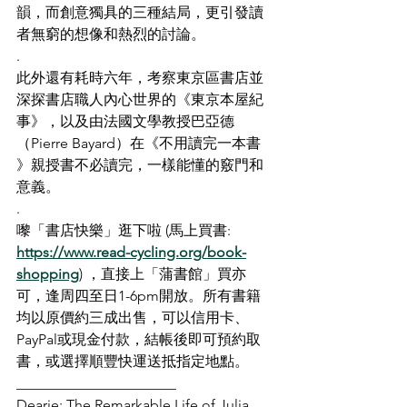
韻，而創意獨具的三種結局，更引發讀
者無窮的想像和熱烈的討論。
.
此外還有耗時六年，考察東京區書店並
深探書店職人內心世界的《東京本屋紀
事》，以及由法國文學教授巴亞德
（Pierre Bayard）在《不用讀完一本書 
》親授書不必讀完，一樣能懂的竅門和
意義。
.
嚟「書店快樂」逛下啦 (馬上買書: 
https://www.read-cycling.org/book-
shopping
) ，直接上「蒲書館」買亦
可，逢周四至日1-6pm開放。所有書籍
均以原價約三成出售，可以信用卡、
PayPal或現金付款，結帳後即可預約取
書，或選擇順豐快運送抵指定地點。
______________________
Dearie: The Remarkable Life of Julia 