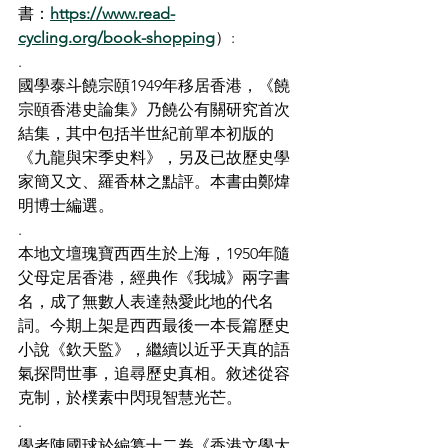
書：
https://www.read-
cycling.org/book-shopping
）
:
.
國學泰斗饒宗頤1949年移居香港，《饒
宗頤香港史論集》乃饒公有關研究首次
結集，其中包括半世紀前單本初版的
《九龍與宋季史料》，另及已故歷史學
家簡又文、羅香林之點評。本書由鄭煒
明博士編選。
.
本地文壇瑰寶西西生於上海，1950年隨
父母定居香港，經典作《我城》兩字書
名，成了無數人表達熱愛此地的代名
詞。今期上架是西西最後一本長篇歷史
小說《欽天監》，繼續以近乎天真的語
氣探問世事，追尋歷史真相。敘述從容
克制，於樸素中閃現智慧光芒。
.
學者陳國球於編纂十二卷《香港文學大