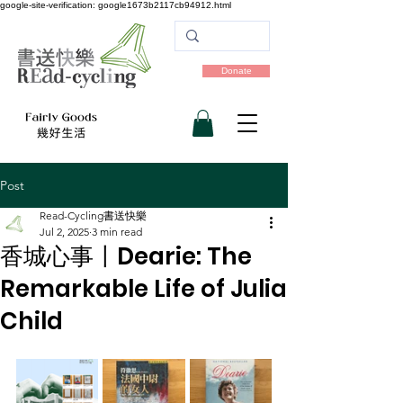
google-site-verification: google1673b2117cb94912.html
Donate
Post
Read-Cycling書送快樂
Jul 2, 2025
3 min read
香城心事〡Dearie: The
Remarkable Life of Julia
Child