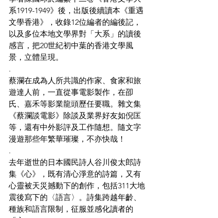
系1919-1949》後，出版後續讀本《重遇
文學香港》，收錄12位編者的編後記，
以及多位本地文學界對「大系」的讀後
感言，把20世紀初中葉的香港文學風
景，立體呈現。
.
蔡瀾在成為人所共識的作家、食家和旅
遊達人前，一直從事電影製作，在卲
氏、嘉禾等影業龍頭歷任要職。雜文集
《蔡瀾談電影》除談及業界好友如倪匡
等，還有中外影評及工作隨想。隨文字
漫遊那些年繁華璀璨，不亦快哉！
.
去年逝世的日本國民詩人谷川俊太郎詩
集《心》，既有清心淨意的詩篇，又有
心靈被天災撼動下的創作，包括311大地
震後寫下的〈語言〉。詩集跨越年齡、
種族和語言限制，征服並感化讀者的