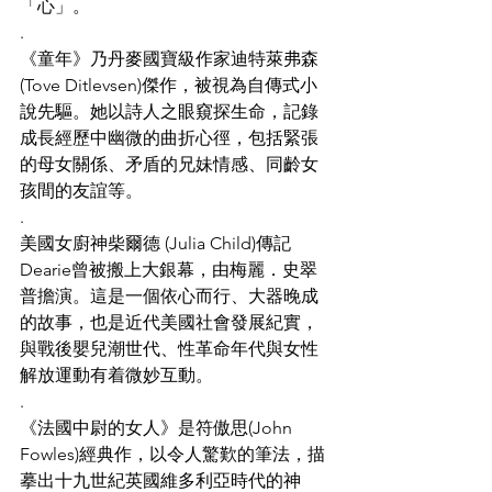
「心」。
.
《童年》乃丹麥國寶級作家迪特萊弗森
(Tove Ditlevsen)傑作，被視為自傳式小
說先驅。她以詩人之眼窺探生命，記錄
成長經歷中幽微的曲折心徑，包括緊張
的母女關係、矛盾的兄妹情感、同齡女
孩間的友誼等。
.
美國女廚神柴爾德 (Julia Child)傳記
Dearie曾被搬上大銀幕，由梅麗．史翠
普擔演。這是一個依心而行、大器晚成
的故事，也是近代美國社會發展紀實，
與戰後嬰兒潮世代、性革命年代與女性
解放運動有着微妙互動。
.
《法國中尉的女人》是符傲思(John 
Fowles)經典作，以令人驚歎的筆法，描
摹出十九世紀英國維多利亞時代的神