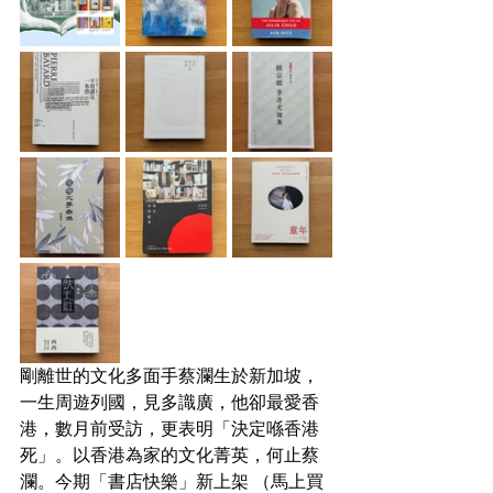
剛離世的文化多面手蔡瀾生於新加坡，
一生周遊列國，見多識廣，他卻最愛香
港，數月前受訪，更表明「決定喺香港
死」。以香港為家的文化菁英，何止蔡
瀾。今期「書店快樂」新上架 （馬上買