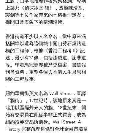
主題，由本地推理作者齊聚格劍。今期
上架乃《偵探冰室‧貓》，透過陳浩基、
譚劍等七位作家帶來的七樁推理迷案，
揭開日常表象下的暗潮洶湧。
.
香港街道不少以人名命名，當中原來涵
括開埠以還為這個城市開山劈石築路造
橋的工程師，根據《香港工程考 II》記
述，最少有31條，包括漆咸道、謝斐道
等。學者馬冠堯爬梳歷史檔案、書信報
刊等資料，重塑各個與香港民生息息相
關的工程故事。
.
紐約華爾街英文名為 Wall Street，直譯
「牆街」，17世紀時，該地原來真是一
堵用以區隔外來人的牆。18世紀末，開
始有交易員在此從事非正式買賣，成為
紐約證券交易所前身。Wall Street: A 
History 完整疏理這條對全球金融市場舉