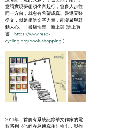
意謂實現夢想須坐言起行，愈多人步往
同一方向，就愈有希望成真。魯迅棄醫
從文，就是相信文字力量，能凝聚與鼓
動人心。「書店快樂」新上架 (馬上買
書：
https://www.read-
cycling.org/book-shopping
 ）
.
2011年，首個有系統記錄華文作家的電
影系列《他們在島嶼寫作》推出，製作