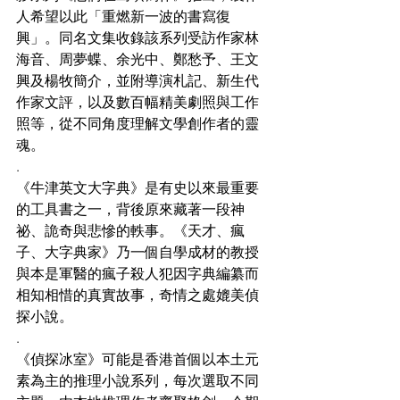
人希望以此「重燃新一波的書寫復
興」。同名文集收錄該系列受訪作家林
海音、周夢蝶、余光中、鄭愁予、王文
興及楊牧簡介，並附導演札記、新生代
作家文評，以及數百幅精美劇照與工作
照等，從不同角度理解文學創作者的靈
魂。
.
《牛津英文大字典》是有史以來最重要
的工具書之一，背後原來藏著一段神
祕、詭奇與悲慘的軼事。《天才、瘋
子、大字典家》乃一個自學成材的教授
與本是軍醫的瘋子殺人犯因字典編纂而
相知相惜的真實故事，奇情之處媲美偵
探小說。
.
《偵探冰室》可能是香港首個以本土元
素為主的推理小說系列，每次選取不同