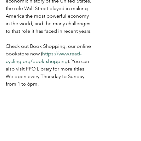
economic history of the United States, 
the role Wall Street played in making 
America the most powerful economy 
in the world, and the many challenges 
to that role it has faced in recent years.
.
Check out Book Shopping, our online 
bookstore now (
https://www.read-
cycling.org/book-shopping
). You can 
also visit PPO Library for more titles. 
We open every Thursday to Sunday 
from 1 to 6pm.
.
Book Shopping are selling quality used 
books at around 1/3 of their listed 
price. You can choose to pay by credit 
card, PayPal or cash. After that, a 
pickup arrangement can be scheduled. 
Alternatively, book(s) can be sent to 