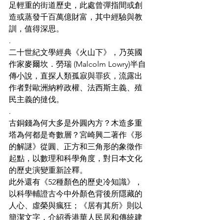
足輕重的街道歷史，此處曾彈指間或創
造或蒸發千百萬億財富，其中經驗與教
訓，值得深思。
.
二十世紀文學經典《火山下》，乃英國
作家麥爾坎．勞瑞 (Malcolm Lowry)半自
傳小說，直探人類孤寂與罪疚，流露出
作者對歐洲納粹政權、法西斯主義、殖
民主義的撻伐。
.
古銅錢為何大多是外圓內方？木造多重
塔為何都是奇數層？宮崎興二著作《形
的解謎》從圓、正方和三角形的象徵作
起點，以數理和科學角度，對日本文化
的歷史演變重新詮釋。
此外還有《52種顏色的歷史冷知識》，
以科學輔證古今中外顏色背後所隱藏的
人心、虛榮與瘋狂；《居有其所》則以
簡潔文字，介紹香港華人民居和傳統建