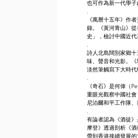
也可作為新一代學子
.
《萬曆十五年》作者
錄。《黃河青山》從
史」，檢討中國近代
.
詩人北島闊別家鄉十
味、聲音和光影。《
淡然筆觸寫下大時代
.
《奇石》是何偉（Pe
重眼光觀察中國社會
尼泊爾和平工作隊、
.
有論者認為《酒徒》
摩登》透過剖析《酒
帶到香港接續發展的