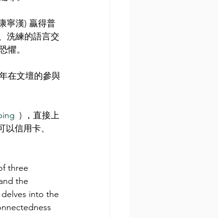
．康寧漢) 贏得普
峻、洗練的語言交
恐懼。
年在文壇的參與
ping
  ) ，直接上
可以信用卡、
f three 
and the 
 delves into the 
connectedness 