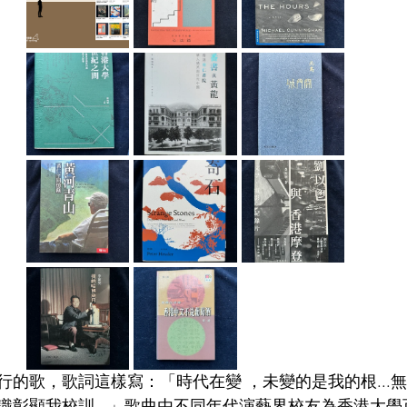
行的歌，歌詞這樣寫：「時代在變 ，未變的是我的根...
識彰顯我校訓...」歌曲由不同年代演藝界校友為香港大