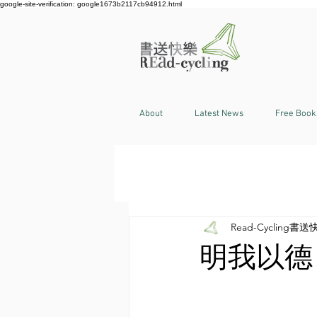
google-site-verification: google1673b2117cb94912.html
About
Latest News
Free Book
Read-Cycling書送
明我以德〡