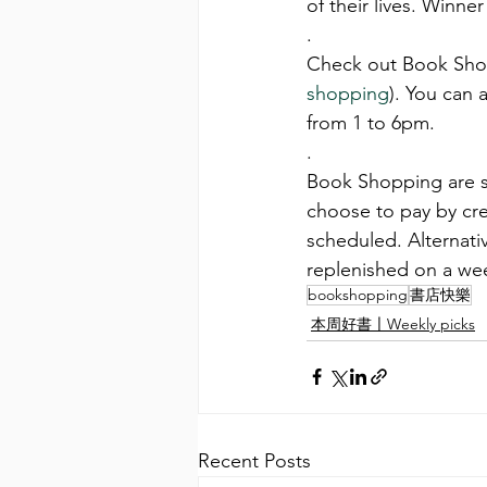
of their lives. Winne
.
Check out Book Shop
shopping
). You can 
from 1 to 6pm.
.
Book Shopping are sel
choose to pay by cre
scheduled. Alternativ
replenished on a wee
bookshopping
書店快樂
本周好書〡Weekly picks
Recent Posts