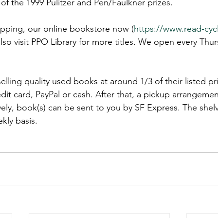
r of the 1999 Pulitzer and Pen/Faulkner prizes.
ping, our online bookstore now (
https://www.read-cyc
also visit PPO Library for more titles. We open every Thu
ling quality used books at around 1/3 of their listed pr
dit card, PayPal or cash. After that, a pickup arrangeme
ely, book(s) can be sent to you by SF Express. The shelv
kly basis.