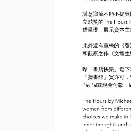
.
講意識流不能不提吳爾芙 (V
立玆獎的The Ho
錯呈現，展示資本主
.
此外還有董橋的《香
和觀察之作《文壇生
.
嚟「書店快樂」逛下啦
「蒲書館」買亦可，
PayPal或現金付
__________________
The Hours by Michael
women from different
choices we make in li
inner thoughts and st