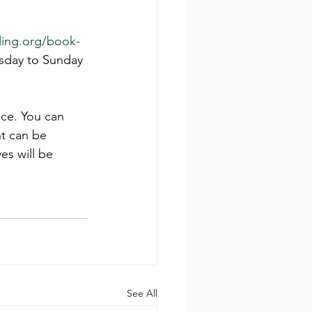
ling.org/book-
rsday to Sunday 
ice. You can 
nt can be 
es will be 
See All