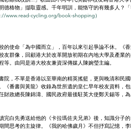
明德格物」擷取靈感。千年明訓，能恪守的有幾多人？「
s://www.read-cycling.org/book-shopping
）
年創校的使命「為中國而立」，百年以來引起爭論不休。《
和校友群像，回顧港大於改革開放初期在內地大學及產業
程等。由同是港大校友兼資深傳媒人陳婉瑩主編。
皇仁書院，不單是香港以至華南的精英搖籃，更與晚清和民
。《番書與黃龍》收錄為世所遺的皇仁早年校友資料，包
任財政總長陳錦濤、國民政府最後駐英大使鄭天錫等，為
歐梵讀完白先勇送給他的《卡拉瑪佐夫兄弟》後，知識分子
期間思考的主旋律。《我的哈佛歲月》不但抒寫記憶，李