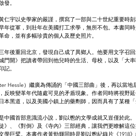
啟發。
黃仁宇以史學家的嚴謹，撰寫了一部與二十世紀重要時刻
早年從軍，到壯年在美國打工求學，無所不包。本書同時
革命，並有多幅珍貴的個人及歷史照片。
三年後重回北京，發現自己成了異鄉人。他要用文字召回
城門開》把讀者帶回到他兒時的生活、母校，以及「大串
印記。
ter Hessle）繼廣為傳誦的「中國三部曲」後，再以當
，反映變革年代隨處可見的矛盾現象。作者同時將視野延
日本黑道，以及美國小鎮上的藥劑師，因而具有了某種「
是中國首部意識流小說，劉以鬯的文學成就又豈僅於此。
徒》、《對倒》及《寺內》三部經典，讓我們更瞭解這位
文學巨擘。本書作者黃勁輝同時是劉以鬯紀錄片《1918