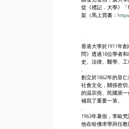
從《禮記．大學》「
架（馬上買書：
http
.
香港大學於1911
問》透過18位學者
史、法律、醫學、工
.
創立於1862年的
社會文化，關係密切
的温宗堯、民國第一
補寫了重要一筆。
.
1963年暑假，李
他在哈佛求學與任教