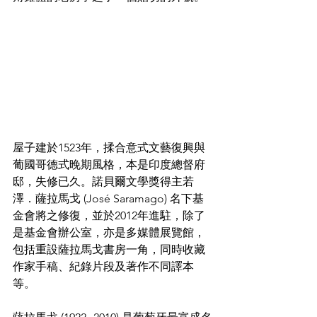
屋子建於1523年，揉合意式文藝復興與
葡國哥德式晚期風格，本是印度總督府
邸，失修已久。諾貝爾文學獎得主若
澤．薩拉馬戈 (José Saramago) 名下基
金會將之修復，並於2012年進駐，除了
是基金會辦公室，亦是多媒體展覽館，
包括重設薩拉馬戈書房一角，同時收藏
作家手稿、紀錄片段及著作不同譯本
等。