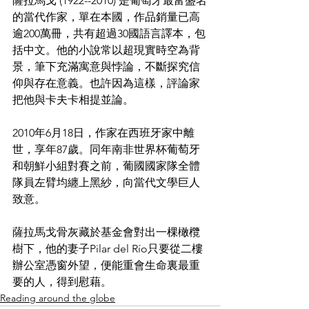
薩拉馬戈 (1922--2010) 是葡萄牙最富盛名
的當代作家，單在本國，作品銷量已高
逾200萬冊，共有超過30國語言譯本，包
括中文。他的小說常以超現實時空為背
景，筆下充滿寓意與悖論，不斷探究信
仰與存在意義。也許因為這樣，評論家
把他與卡夫卡相提並論。
2010年6月18日，作家在西班牙家中離
世，享年87歲。同年南非世界杯葡萄牙
和朝鮮小組對賽之前，葡國國家隊全體
隊員左臂均纏上黑紗，向當代文學巨人
致意。
薩拉馬戈骨灰藏於基金會對出一棵橄欖
樹下，他的妻子Pilar del Río只要從二樓
辦公室憑窗外望，便能重會生命裏最重
要的人，得到慰藉。
Reading around the globe