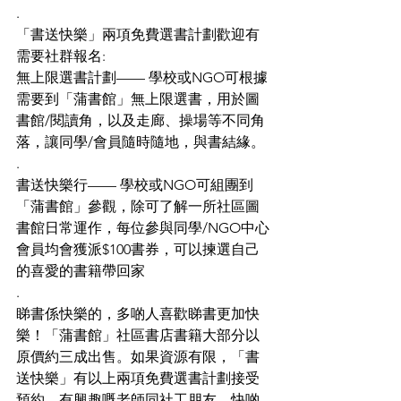
.
「書送快樂」兩項免費選書計劃歡迎有
需要社群報名:
無上限選書計劃—— 學校或NGO可根據
需要到「蒲書館」無上限選書，用於圖
書館/閱讀角，以及走廊、操場等不同角
落，讓同學/會員隨時隨地，與書結緣。
.
書送快樂行—— 學校或NGO可組團到
「蒲書館」參觀，除可了解一所社區圖
書館日常運作，每位參與同學/NGO中心
會員均會獲派$100書券，可以揀選自己
的喜愛的書籍帶回家
.
睇書係快樂的，多啲人喜歡睇書更加快
樂！「蒲書館」社區書店書籍大部分以
原價約三成出售。如果資源有限，「書
送快樂」有以上兩項免費選書計劃接受
預約，有興趣嘅老師同社工朋友，快啲