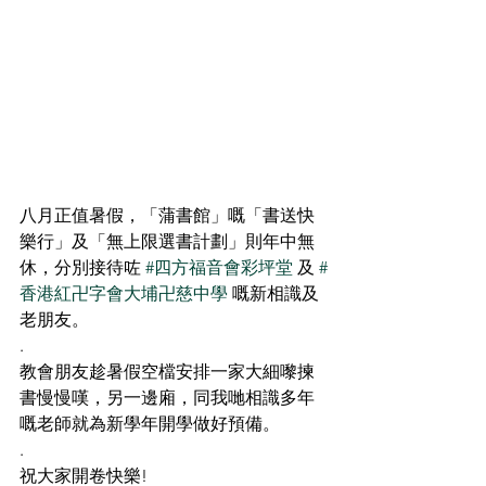
八月正值暑假，「蒲書館」嘅「書送快
樂行」及「無上限選書計劃」則年中無
休，分別接待咗 
#四方福音會彩坪堂
 及 
#
香港紅卍字會大埔卍慈中學
 嘅新相識及
老朋友。
.
教會朋友趁暑假空檔安排一家大細嚟揀
書慢慢嘆，另一邊廂，同我哋相識多年
嘅老師就為新學年開學做好預備。
.
祝大家開卷快樂!