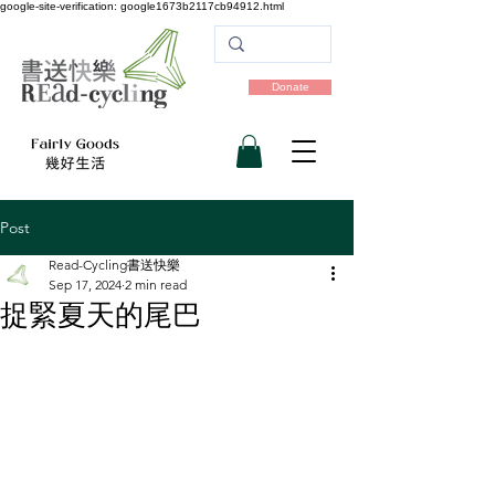
google-site-verification: google1673b2117cb94912.html
Donate
Post
Read-Cycling書送快樂
Sep 17, 2024
2 min read
捉緊夏天的尾巴