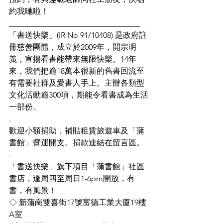
約我哋啦！
_________________________________
「書送快樂」(IR No 91/10408) 是政府註
冊慈善團體，成立於2009年，開宗明
義，宣揚看書能帶來無限快樂。14年
來，我們把逾18萬本很新的舊書回流至
有需要社群及愛書人手上。主辦各類型
文化活動逾300項，期能令看書成為生活
一部份。
.
歡迎小額捐助，補貼租賃旅遊車及「蒲
書館」營運開支。捐款連結在留言區。
.
「書送快樂」旗下項目「蒲書館」社區
書店，逢周四至周日1-6pm開放，有
書，有風景！
◇ 新蒲崗雙喜街17號富德工業大廈19樓
A室