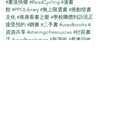
#書送快樂
#ReadCycling
#蒲書
館
#PPOLibrary
#無上限選書
#推動惜書
文化
#推廣看書之樂
#學校團體到訪現正
接受預約
#贈書
#二手書
#usedbooks
#
資源共享
#sharingofresources
#社區書
店
#usedbookstore
#新蒲崗
#舊書回收
See All
Recent Posts