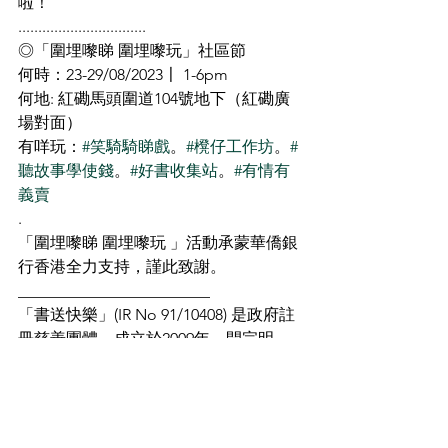
啦！
................................
◎「圍埋嚟睇 圍埋嚟玩」社區節
何時：23-29/08/2023〡 1-6pm
何地: 紅磡馬頭圍道104號地下（紅磡廣
場對面）
有咩玩：
#笑騎騎睇戲
。
#櫈仔工作坊
。
#
聽故事學使錢
。
#好書收集站
。
#有情有
義賣
.
「圍埋嚟睇 圍埋嚟玩 」活動承蒙華僑銀
行香港全力支持，謹此致謝。
________________________
「書送快樂」(IR No 91/10408) 是政府註
冊慈善團體，成立於2009年，開宗明
義，宣揚看書能帶來無限快樂。13年
來，我們把逾17萬本很新的舊書回流至
有需要社群及愛書人手上。主辦各類型
文化活動逾百項，期能令看書成為生活