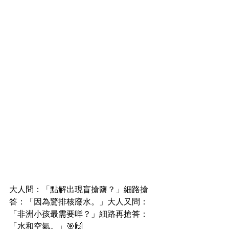
大人問：「點解出現盲搶鹽？」細路搶
答：「因為驚排核廢水。」大人又問：
「非洲小孩最需要咩？」細路再搶答：
「水和空氣。」🎯🙌