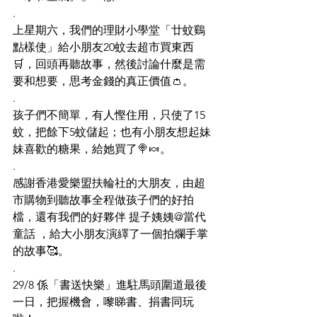
.
上星期六，我們的理財小學堂「廿蚊鷄 
點樣使」給小朋友20蚊去超市買東西
🛒，回頭再聽故事，然後討論什麼是需
要和想要，思考金錢的真正價值👛。
.
孩子們不簡單，有人慳住用，只使了15
蚊，把餘下5蚊儲起；也有小朋友想起妹
妹喜歡的糖果，給她買了🍭🍬。
.
感謝香港愛樂盟扶輪社的大朋友，由超
市購物到聽故事全程做孩子們的好拍
檔，還有我們的好夥伴 提子姨姨@當代
童話 ，給大小朋友演繹了一個拍爛手掌
的故事🥰。
.
29/8 係「書送快樂」進駐馬頭圍道最後
一日，把握機會，嚟睇書、捐書同玩