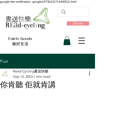
google-site-verification: google1673b2117cb94912.html
Donate
Post
Read-Cycling書送快樂
Sep 13, 2023
1 min read
你肯聽 佢就肯講