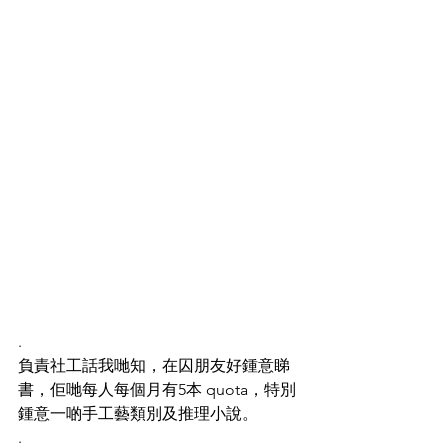
.
負責社工話我哋知，在囚朋友好鍾意睇
書，佢哋每人每個月有5本 quota，特別
鍾意一啲手工藝類別及推理小說。
.