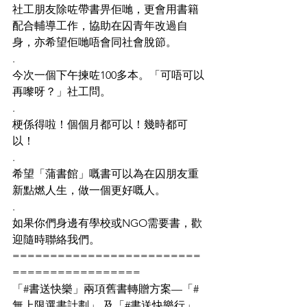
社工朋友除咗帶書畀佢哋，更會用書籍
配合輔導工作，協助在囚青年改過自
身，亦希望佢哋唔會同社會脫節。
.
今次一個下午揀咗100多本。「可唔可以
再嚟呀？」社工問。
.
梗係得啦！個個月都可以！幾時都可
以！
.
希望「蒲書館」嘅書可以為在囚朋友重
新點燃人生，做一個更好嘅人。
.
如果你們身邊有學校或NGO需要書，歡
迎隨時聯絡我們。
=========================
=================
「#書送快樂」兩項舊書轉贈方案—「#
無上限選書計劃」 及「#書送快樂行」，